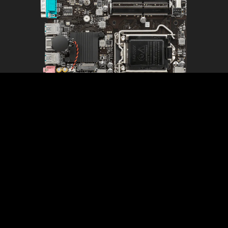
H510TI-S01
®
®
®
Підтримка процесорів Intel
Core™ / Pentium
/Celeron
11-го та 10-го поколінь для сокету LGA 1200
Підтримка пам'яті DDR4 до 3200 МГц
AUDIO BOOST: Якість звуку студійного класу для
максимально захоплюючого ігрового досвіду