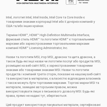
Intel, логотип Intel, Intel Inside, Intel Core та Core Inside є
товарними знаками корпорації Intel або її дочірніх компаній у
США та/або інших країнах.
Терміни HDMI™, HDMI™ High-Definition Multimedia Interface,
фірмовий стиль HDMI™ та логотипи HDMI™ є торговельними
марками або зареєстрованими торговельними марками
компанії HDMI™ Licensing Administrator, Inc.
Назви та логотипи MSI, ігор MSI, дракона та щита дракона, а
також будь-які інші назви чи логотипи послуг або продуктів MSI,
розміщені на веб-сайті MSI, є зареєстрованими товарними
знаками або товарними знаками MSI. Назви та логотипи
продуктів і компаній третіх сторін, показані на нашому веб-сайті
та використані в матеріалах, є власністю відповідних власників
і також можуть бути торговими марками. Торгові марки MSI та
матеріали, захищені авторським правом, можна
використовувати лише з письмового дозволу MSI. Будь-які
права, прямо не надані тут, зберігаються.
Цей продукт використовує пакувальні матеріали, сертифіковані