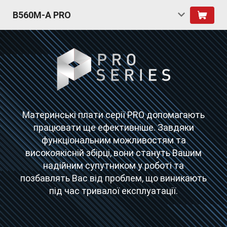
B560M-A PRO
Материнські плати серії PRO допомагають
працювати ще ефективніше. Завдяки
функціональним можливостям та
високоякісній збірці, вони стануть Вашим
надійним супутником у роботі та
позбавлять Вас від проблем, що виникають
під час тривалої експлуатації.