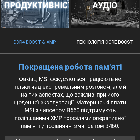
ПРОДУКТИВНІСТЬ
АУДІО
DDR4 BOOST & XMP
ТЕХНОЛОГІЯ CORE BOOST
Покращена робота пам'яті
Фахівці MSI фокусуються працюють не
тільки над екстремальним розгоном, але й
на тих аспектах, що важливі при його
щоденної експлуатації. Материнські плати
MSI з чипсетом B560 підтримують
поліпшеними XMP профілями оперативної
пам'яті у порівнянні з чипсетом B460.