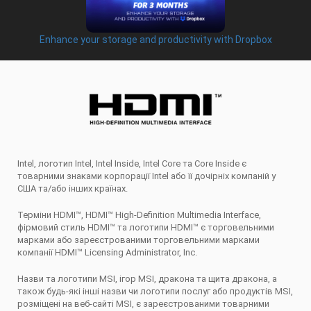
Enhance your storage and productivity with Dropbox
Intel, логотип Intel, Intel Inside, Intel Core та Core Inside є
товарними знаками корпорації Intel або її дочірніх компаній у
США та/або інших країнах.
Терміни HDMI™, HDMI™ High-Definition Multimedia Interface,
фірмовий стиль HDMI™ та логотипи HDMI™ є торговельними
марками або зареєстрованими торговельними марками
компанії HDMI™ Licensing Administrator, Inc.
Назви та логотипи MSI, ігор MSI, дракона та щита дракона, а
також будь-які інші назви чи логотипи послуг або продуктів MSI,
розміщені на веб-сайті MSI, є зареєстрованими товарними