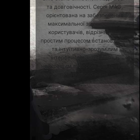
та довговічності. Серія MAG,
орієнтована на забезпечення
максимальної зручності для
користувачів, відрізняється
простим процесом встановлення
та інтуїтивно-зрозумілим
інтерфейсом, що робить її
найкращим вибором для гравців
початкового рівня.