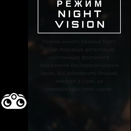
РЕЖИМ
NIGHT
VISION
Режим нічного бачення Night
Vision покращує деталізацію
найтемніших фрагментів
зображення без пересвічування
інших, що забезпечить більший
комфорт в іграх, де
переважають темні сцени.