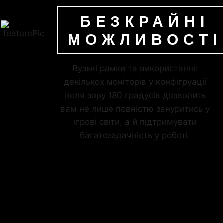
БЕЗКРАЙНІ
МОЖЛИВОСТІ
Вузькі рамки та використання
декількох моніторів у конфігруації
поля зору 180 градусів дозволить
вам не лише повністю зануритись у
ігрові світи, а й підтримувати
багатозадачність у роботі.