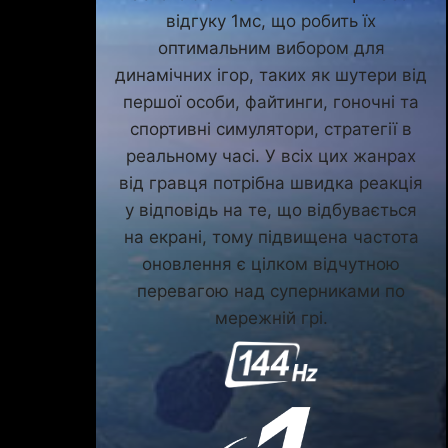
відгуку 1мс, що робить їх
оптимальним вибором для
динамічних ігор, таких як шутери від
першої особи, файтинги, гоночні та
спортивні симулятори, стратегії в
реальному часі. У всіх цих жанрах
від гравця потрібна швидка реакція
у відповідь на те, що відбувається
на екрані, тому підвищена частота
оновлення є цілком відчутною
перевагою над суперниками по
мережній грі.