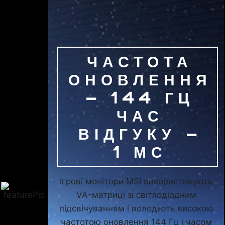
ЧАСТОТА
ОНОВЛЕННЯ
– 144 ГЦ
ЧАС
ВІДГУКУ –
1 МС
Ігрові монітори MSI використовують
VA-матриці зі світлодіодним
підсвічуванням і володіють високою
частотою оновлення 144 Гц і часом