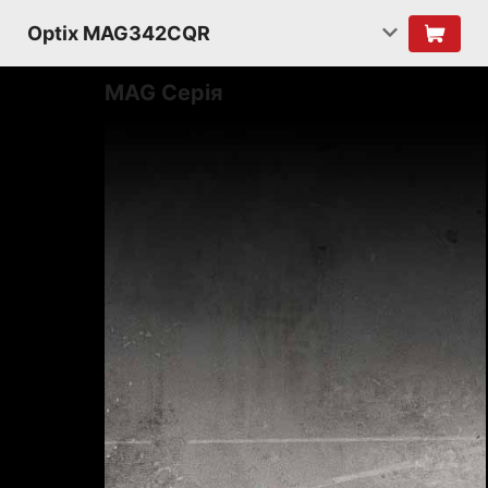
Optix MAG342CQR
MAG Серія