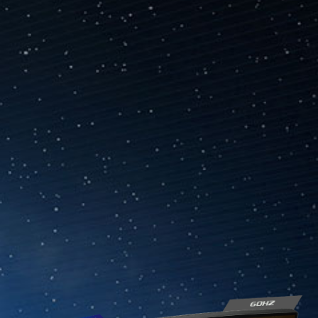
Ігровий монітор серії MSI Optix має роздільну
здатність WQHD (2560x1440), зображення мають
кращу деталізацію у новітніх іграх, фільмах чи
відео.