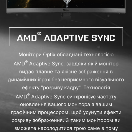
®
AMD
ADAPTIVE SYNC
Монітори Optix обладнані технологією
®
AMD
Adaptive Sync, завдяки якій монітор
видає плавне та якісне зображення в
динамічних іграх без неприємного візуального
ефекту "розриву кадру". Технологія
®
AMD
Adaptive Sync синхронізує частоту
оновлення вашого монітора з вашим
графічним процесором, щоб усунути ефекти
розриву зображення. З таким монітором ви
зможете насолодитися грою саме в тому