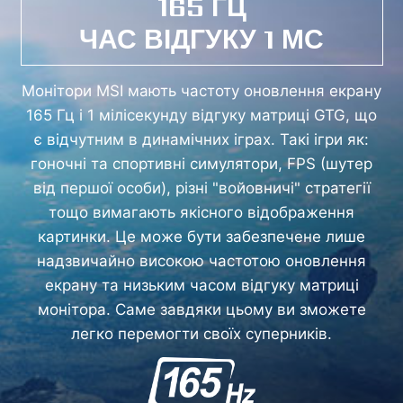
165 ГЦ
ЧАС ВІДГУКУ 1 МС
Монітори MSI мають частоту оновлення екрану
165 Гц і 1 мілісекунду відгуку матриці GTG, що
є відчутним в динамічних іграх. Такі ігри як:
гоночні та спортивні симулятори, FPS (шутер
від першої особи), різні "войовничі" стратегії
тощо вимагають якісного відображення
картинки. Це може бути забезпечене лише
надзвичайно високою частотою оновлення
екрану та низьким часом відгуку матриці
монітора. Саме завдяки цьому ви зможете
легко перемогти своїх суперників.