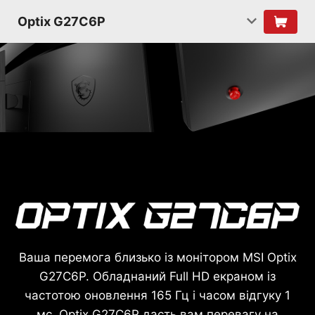
Optix G27C6P
Ваша перемога близько із монітором MSI Optix
G27C6P. Обладнаний Full HD екраном із
частотою оновлення 165 Гц і часом відгуку 1
мс, Optix G27C6P дасть вам перевагу на