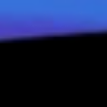
ШАР QUANTUM
DOT
Покращує точність передачі кольорів,
насиченість кольорів та контрастність.