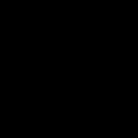
НАСИЧЕНІ
КОЛЬОРИ
Захоплюючі кольори збагачують ваш ігровий
досвід.