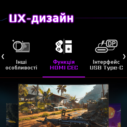
Ігрові монітори MSI вміють знижувати
UX-дизайн
інтенсивність випромінювання екрана в синій
складовій видимого спектру, що зменшує втому
очей під час тривалих ігрових сесій.
Інші
Функція
Інтерфейс
особливості
HDMI CEC
USB Type-C
ІНТЕРФЕЙС USB
TYPE-C
Інтерфейс USB Type-C слугує для підключення до різних
пристроїв та заряджання з потужністю до 15 Вт.