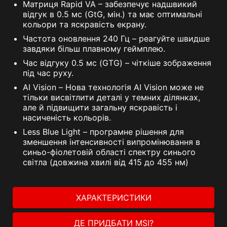
Матриця Rapid VA – забезпечує надшвикий
відгук в 0.5 мс (GtG, мін.) та має оптимальні
кольори та яскравість екрану.
Частота оновлення 240 Гц – реагуйте швидше
завдяки більш плавному геймплею.
Час відгуку 0.5 мс (GTG) – чіткіше зображення
під час руху.
AI Vision – Нова технологія AI Vision може не
тільки висвітлити деталі у темних ділянках,
але й підвищити загальну яскравість і
насиченість кольорів.
Less Blue Light – програмне рішення для
зменшення інтенсивності випромінювання в
синьо-фіолетовій області спектру синього
світла (довжина хвилі від 415 до 455 нм)
ХАРАКТЕРИСТИКИ
ДЕ ПРИДБАТИ MSI?