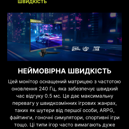
ШВИДКІСТЬ
ВАШ ЗІР - ПОНАД УСЕ.
НЕЙМОВІРНА ШВИДКІСТЬ
Технології Anti-Flicker і Less Blue Light
Цей монітор оснащений матрицею з частотою
забезпечують максимально комфортну роботу
оновлення 240 Гц, яка забезпечує швидкий
з екраном, зменшуючи мерехтіння і знижуючи
час відгуку 0.5 мс. Це дає максимальну
рівень синього світла. Ви можете грати довше,
перевагу у швидкозмінних ігрових жанрах,
без втоми очей.
таких як шутери від першої особи, ARPG,
файтинги, гоночні симулятори, спортивні ігри
тощо. Ці типи ігор часто вимагають дуже