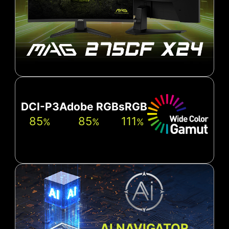
DCI-P3
Adobe RGB
sRGB
85
85
111
%
%
%
AI NAVIGATOR