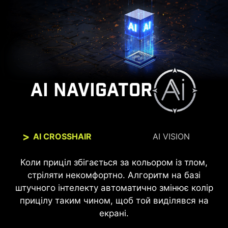
AI NAVIGATOR
AI CROSSHAIR
AI VISION
Коли приціл збігається за кольором із тлом,
Нова технологія AI Vision може не тільки
розпізнавати деталі в темних областях, але й
стріляти некомфортно. Алгоритм на базі
підвищувати загальну яскравість і насиченість
штучного інтелекту автоматично змінює колір
прицілу таким чином, щоб той виділявся на
кольорів..
екрані.
Без AI VISION
З AI VISION