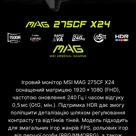
Ігровий монітор MSI MAG 275CF X24
оснащений матрицею 1920 × 1080 (FHD),
частотою оновлення 240 Гц і часом відгуку
0,5 мс (GtG, мін.). Підтримка HDR дає змогу
поліпшити деталізацію шляхом регулювання
контрасту та відтінків тіней. Модель підходить
для змагальних ігор жанрів FPS, рольових ігор
від першої особи (RPG/MMORPG), а також