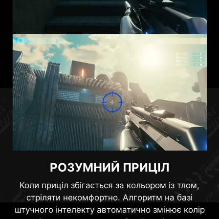
контролерами: вони здатні вмикати монітор і
24.5"
Прошивку монітора MAG 272UP QD-OLED X24
перемикати режими відповідно до типу
можна легко оновлювати в міру виходу нових
підключеного пристрою.
версій, щоб завжди підтримувати монітор в
оптимальному стані. Ця процедура
здійснюється за допомогою порту DisplayPort.
HDMI™ 2.1 48 Гбіт/с
РОЗУМНИЙ ПРИЦІЛ
Коли приціл збігається за кольором із тлом,
HDMI™ 2.0 18 Гбіт/с
стріляти некомфортно. Алгоритм на базі
штучного інтелекту автоматично змінює колір