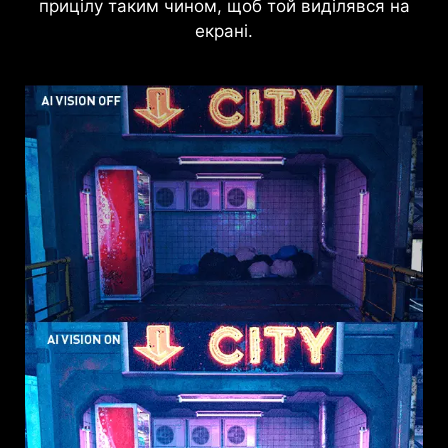
прицілу таким чином, щоб той виділявся на
екрані.
HDMI™ 1.4 10,2 Гбіт/с