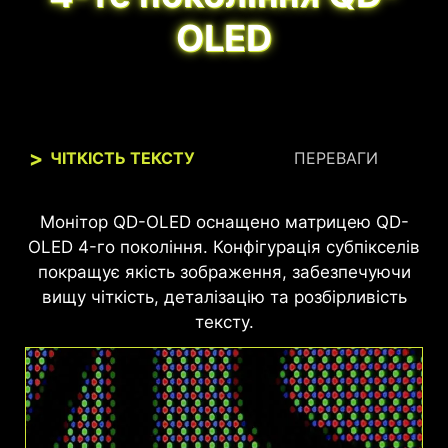
OLED
ЧІТКІСТЬ ТЕКСТУ
ПЕРЕВАГИ
Цей монітор MSI з сертифікацією VESA
Монітор QD-OLED оснащено матрицею QD-
DisplayHDR™ True Black 400 забезпечує 99%
OLED 4-го покоління. Конфігурація субпікселів
охоплення колірного простору DCI‑P3 та
покращує якість зображення, забезпечуючи
точність відтворення кольорів Delta E ≤ 2,
вищу чіткість, деталізацію та розбірливість
передаючи насичені кольори, високу
тексту.
деталізацію та природне зображення для ігор
і мультимедіа.