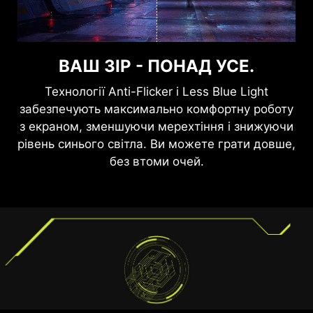
ВАШ ЗІР - ПОНАД УСЕ.
Технології Anti-Flicker і Less Blue Light
G-SYNC COMPATIBLE
забезпечують максимально комфортну роботу
з екраном, зменшуючи мерехтіння і знижуючи
Грайте в будь-яку гру, не турбуючись про
рівень синього світла. Ви можете грати довше,
розриви зображення, підторможування чи
без втоми очей.
мерехтіння з технологією G-SYNC, що
динамічно регулює частоту оновлення
дисплея відповідно до швидкості графічного
процесора. Необмежена частота оновлення
дозволяє монітору підтримувати частоту
кадрів від нуля герців до максимального, що
підтримується РК-панеллю. Завдяки цьому Ви
можете розраховувати на виняткову
ефективність у кожній грі.