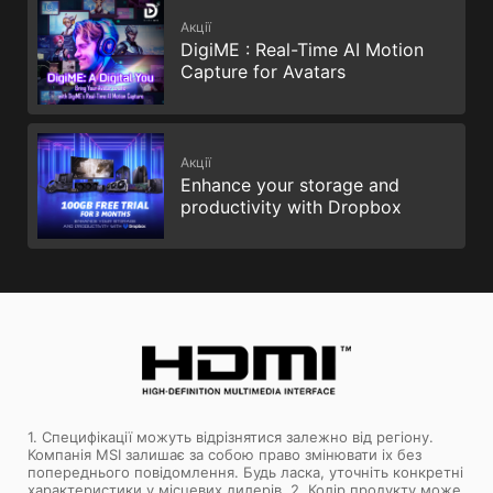
Акції
DigiME : Real-Time AI Motion
Capture for Avatars
Акції
Enhance your storage and
productivity with Dropbox
1. Специфікації можуть відрізнятися залежно від регіону.
Компанія MSI залишає за собою право змінювати іх без
попереднього повідомлення. Будь ласка, уточніть конкретні
характеристики у місцевих дилерів. 2. Колір продукту може