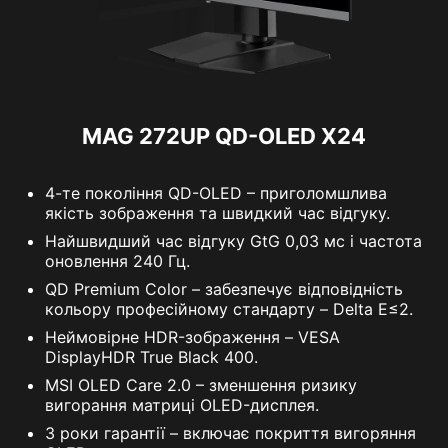
Частота оновлення
240 Гц
Час відгуку
0,03 мс (GtG)
MAG 272UP QD-OLED X24
4-те покоління QD-OLED – приголомшлива
якість зображення та швидкий час відгуку.
Найшвидший час відгуку GtG 0,03 мс і частота
оновлення 240 Гц.
QD Premium Color – забезпечує відповідність
кольору професійному стандарту – Delta E≤2.
Неймовірне HDR-зображення – VESA
DisplayHDR True Black 400.
MSI OLED Care 2.0 – зменшення ризику
вигорання матриці OLED-дисплея.
3 роки гарантії – включає покриття вигоряння