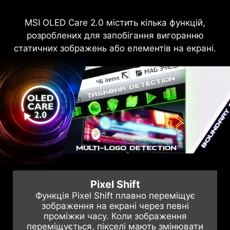
Ми в MSI усвідомлюємо важливість надання
MSI OLED Care 2.0 містить кілька функцій,
Усі нові QD-OLED-монітори оснащені
всебічної підтримки, щоб наші користувачі
розроблених для запобігання вигоранню
графеновою плівкою, відомою своєю
статичних зображень або елементів на екрані.
могли насолоджуватися іграми без зайвих
винятковою теплопровідністю для
турбот. Ми пропонуємо 3-річну гарантію на
розсіювання тепла. Вони також мають
спеціально розроблений радіатор. Ці два
OLED-монітори, що виходить за рамки
стандартного гарантійного обслуговування і
компоненти разом дозволяють монітору
включає в себе захист від вигорання OLED-
працювати без вентилятора. Ефективне та
безшумне розсіювання тепла ще більше
екрану.
подовжує термін служби монітора.
Pixel Shift
Функція Pixel Shift плавно переміщує
зображення на екрані через певні
проміжки часу. Коли зображення
переміщується, пікселі мають змінювати