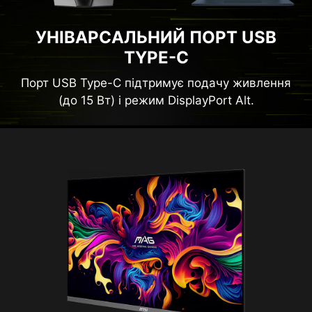
УНІВАРСАЛЬНИЙ ПОРТ USB
TYPE-C
Порт USB Type-C підтримує подачу живлення
(до 15 Вт) і режим DisplayPort Alt.
Діагональ
26.5"
Тип матриці
QD-OLED
Співвідношення сторін
16:9
Роздільна здатність
3840 x 2160 (UHD)