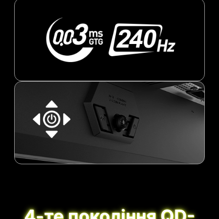
4-те покоління QD-