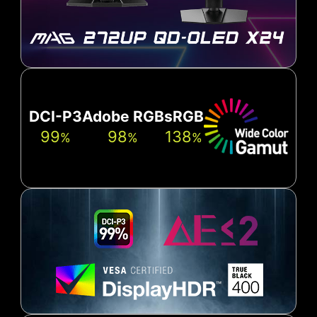
DCI-P3
Adobe RGB
sRGB
99
98
138
%
%
%