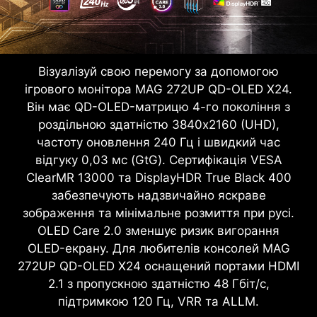
Візуалізуй свою перемогу за допомогою
ігрового монітора MAG 272UP QD-OLED X24.
Він має QD-OLED-матрицю 4-го покоління з
роздільною здатністю 3840x2160 (UHD),
частоту оновлення 240 Гц і швидкий час
відгуку 0,03 мс (GtG). Сертифікація VESA
ClearMR 13000 та DisplayHDR True Black 400
забезпечують надзвичайно яскраве
зображення та мінімальне розмиття при русі.
OLED Care 2.0 зменшує ризик вигорання
OLED-екрану. Для любителів консолей MAG
272UP QD-OLED X24 оснащений портами HDMI
2.1 з пропускною здатністю 48 Гбіт/с,
підтримкою 120 Гц, VRR та ALLM.