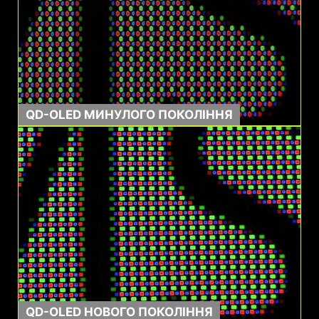
QD-OLED МИНУЛОГО ПОКОЛІННЯ
0.03 мс GtG
1500000:1
Час відгуку
Контраст
QD-OLED НОВОГО ПОКОЛІННЯ