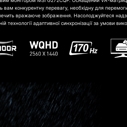
ровим монітором MSI G272CQP. Оснащений VA-матриц
ь вам конкурентну перевагу, необхідну для перемог
зпечить вражаюче зображення. Насолоджуйтеся надз
ій технології адаптивної синхронізації за умови вик