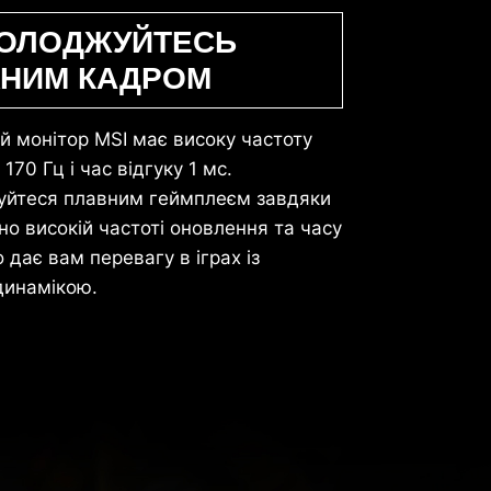
ОЛОДЖУЙТЕСЬ
НИМ КАДРОМ
й монітор MSI має високу частоту
170 Гц і час відгуку 1 мс.
йтеся плавним геймплеєм завдяки
о високій частоті оновлення та часу
о дає вам перевагу в іграх із
инамікою.