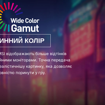
ТИННИЙ КОЛІР
MSI відображають більше відтінків
айними моніторами. Точна передача
еалістичнішу картинку, яка дозволяє
овністю поринути у гру.