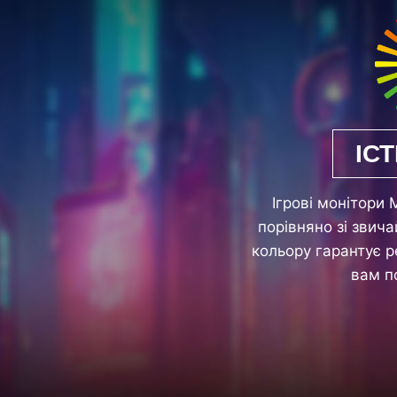
ІС
Ігрові монітори 
порівняно зі звич
кольору гарантує р
вам п