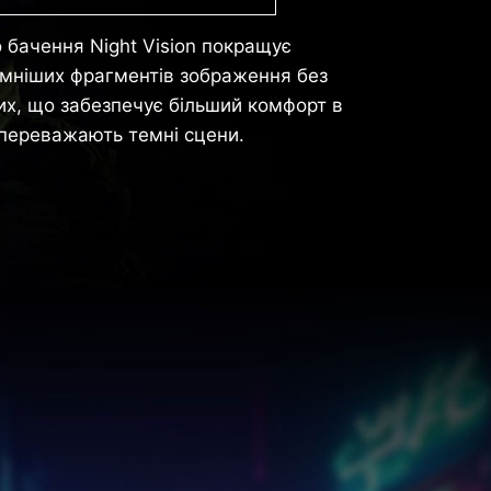
 бачення Night Vision покращує
емніших фрагментів зображення без
их, що забезпечує більший комфорт в
е переважають темні сцени.