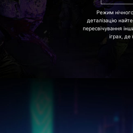
Режим нічного
деталізацію найт
пересвічування інш
іграх, д