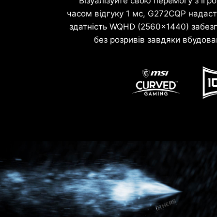
Візуалізуйте свою перемогу з іг
часом відгуку 1 мс, G272CQP надаст
здатність WQHD (2560x1440) забе
без розривів завдяки вбудован