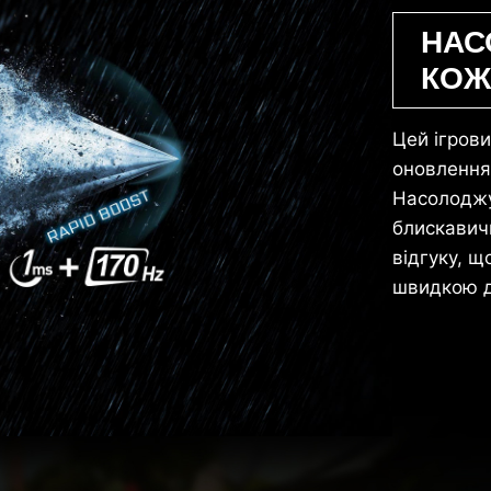
НАС
КОЖ
Цей ігрови
оновлення 
Насолоджу
блискавичн
відгуку, щ
швидкою д