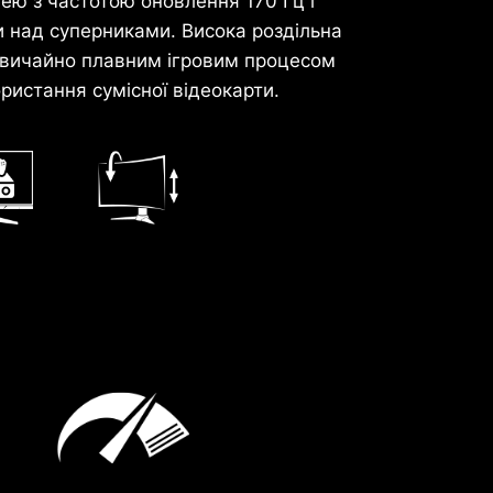
ею з частотою оновлення 170 Гц і
и над суперниками. Висока роздільна
вичайно плавним ігровим процесом
ористання сумісної відеокарти.