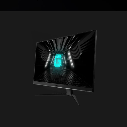
Час відгуку
1 мс GTG