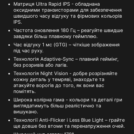
Матриця Ultra Rapid IPS - обладнана
оксидними транзисторами для забезпечення
швидшого часу відгуку та фірмових кольорів
IPS.
Частота оновлення 180 Гц – реагуйте швидше
завдяки більш плавному геймплею.
Час відгуку 1 мс (GTG) – чіткіше зображення
під час руху.
Технологія Adaptive-Sync – плавний геймінг,
без розривів або лагів.
Технологія Night Vision - добре розрізняйте
кожну деталь у темряві, знаходьте та
атакуйте ворогів до того, як вони вас
помітять.
Широка колірна гама - кольори та деталі гри
виглядатимуть більш реалістично та
вишукано.
Технології Anti-Flicker і Less Blue Light – грайте
ще довше без втоми та перенапруження очей.