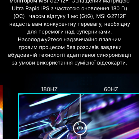
монітором MSI G2712F. Оснащений матрицею
Ultra Rapid IPS з частотою оновлення 180 Гц
(OC) і часом відгуку 1 мс (GtG), MSI G2712F
надасть вам конкурентну перевагу, необхідну
для перемоги над суперниками.
Насолоджуйтеся надзвичайно плавним
ігровим процесом без розривів завдяки
вбудованій технології адаптивної синхронізації
за умови використання сумісної відеокарти.
180HZ
60HZ