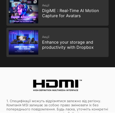
Акції
DigiME : Real-Time AI Motion
Capture for Avatars
Акції
Enhance your storage and
productivity with Dropbox
1. Специфікації можуть відрізнятися залежно від регіону.
Компанія MSI залишає за собою право змінювати іх без
попереднього повідомлення. Будь ласка, уточніть конкретні