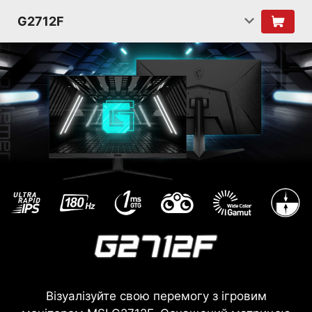
G2712F
Візуалізуйте свою перемогу з ігровим