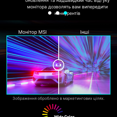
оновлення та надшвидкий час відгуку
монітора дозволять вам випередити
конкурентів
Монітор MSI
Інші
Зображення оброблено в маркетингових цілях.