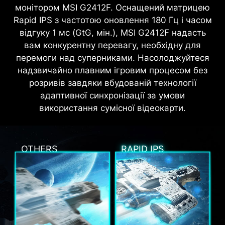
монітором MSI G2412F. Оснащений матрицею
Rapid IPS з частотою оновлення 180 Гц і часом
відгуку 1 мс (GtG, мін.), MSI G2412F надасть
вам конкурентну перевагу, необхідну для
перемоги над суперниками. Насолоджуйтеся
надзвичайно плавним ігровим процесом без
розривів завдяки вбудованій технології
адаптивної синхронізації за умови
використання сумісної відеокарти.
OTHERS
RAPID IPS