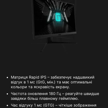
Матриця Rapid IPS – забезпечує надшвикий
відгук в 1 мс (GtG, мін.) та має оптимальні
кольори та яскравість екрану.
Частота оновлення 180 Гц – реагуйте швидше
завдяки більш плавному геймплею.
Час відгуку 1 мс (GTG) – чіткіше зображення