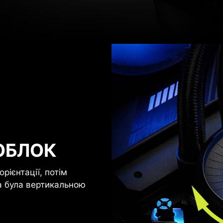
ОБЛОК
рієнтації, потім
а була вертикальною