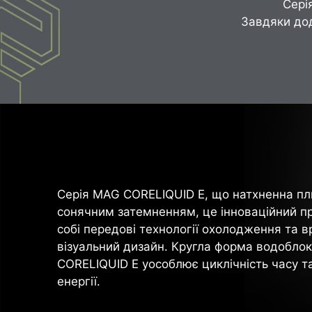
Сері
Завдяки дод
Серія MAG CORELIQUID E, що натхненна пл
сонячним затемненням, це інноваційний пр
собі передові технології охолодження та
візуальний дизайн. Кругла форма водоблок
CORELIQUID E уособлює циклічність часу т
енергії.