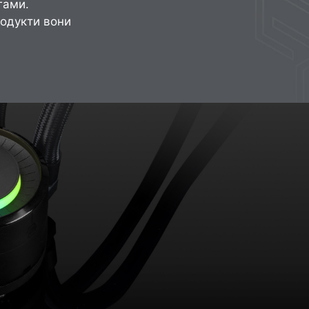
гами.
родукти вони