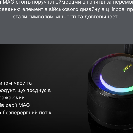
я MAG стоїть поруч із геймерами в гонитві за перемо
аванню елементів військового дизайну в ці ігрові п
стали символом міцності та довговічності.
ином часу та
одукт, що поєднує в
 вражаючий
ів серії MAG
а безперервний потік