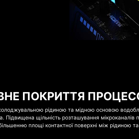
ВНЕ ПОКРИТТЯ ПРОЦЕС
охолоджувальною рідиною та мідною основою водобл
ра. Підвищена щільність розташування мікроканалів 
ільшенню площі контактної поверхні між рідиною т