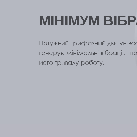
МІНІМУМ ВІБР
Потужний трифазний двигун вс
генерує мінімальні вібрації, щ
його тривалу роботу.