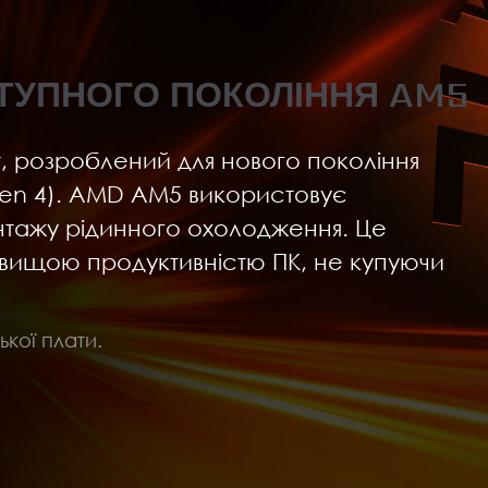
СТУПНОГО ПОКОЛІННЯ AM5
 розроблений для нового покоління
Zen 4). AMD AM5 використовує
нтажу рідинного охолодження. Це
 вищою продуктивністю ПК, не купуючи
кої плати.