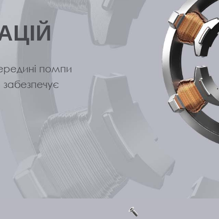
АЦІЙ
ередині помпи
о забезпечує