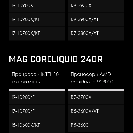
i9-10900X
R9-3950X
i9-10900K/KF
R9-3900X/XT
i7-10700K/KF
R7-3800X/XT
MAG CORELIQUID 240R
Процесори INTEL 10-
Процесори AMD
го покоління
серії Ryzen™ 3000
i9-10900/F
R7-3700X
i7-10700/F
R5-3600X/XT
i5-10600K/KF
R5-3600