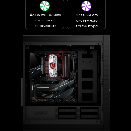
Для фронтальних
Для тильного
системних
системного
вентиляторів
вентилятора