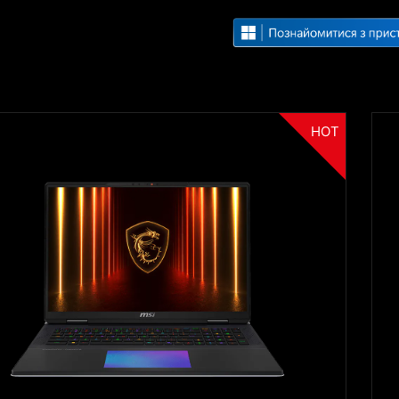
HOT
Filter
{{thistitle1[key] || title[key]}}
{{item}}
Clear All