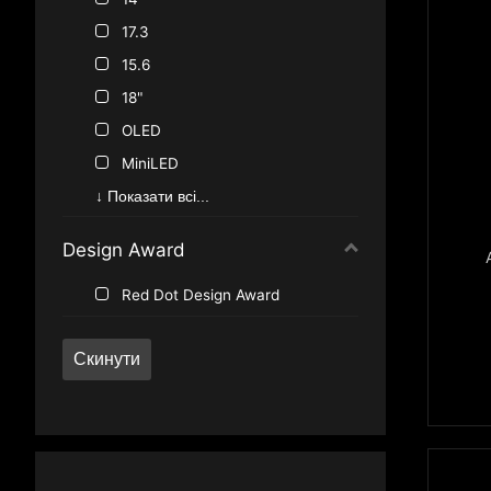
H Series
17.3
15.6
18"
OLED
MiniLED
True Color
↓ Показати всі...
Design Award
Red Dot Design Award
Скинути