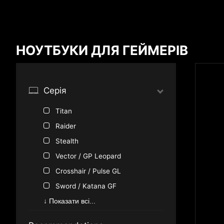
Результати порівняння
НОУТБУКИ ДЛЯ ГЕЙМЕРІВ
*
Відмінності позначено червоним
Серія
Titan
{{feature}}
Raider
Stealth
Vector / GP Leopard
Crosshair / Pulse GL
Sword / Katana GF
Cyborg / Thin GF
↓ Показати всі...
Raider / Vector Series