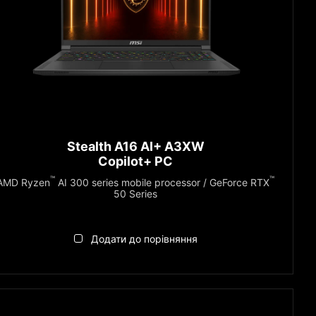
Stealth A16 AI+ A3XW
Copilot+ PC
™
™
AMD Ryzen
AI 300 series mobile processor / GeForce RTX
50 Series
Додати до порівняння