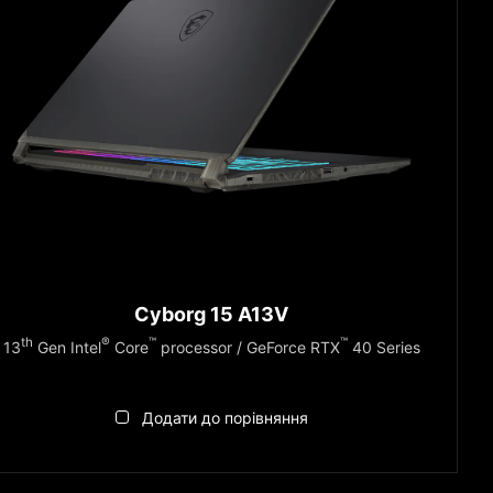
Cyborg 15 A13V
th
®
™
™
13
Gen Intel
Core
processor / GeForce RTX
40 Series
Додати до порівняння