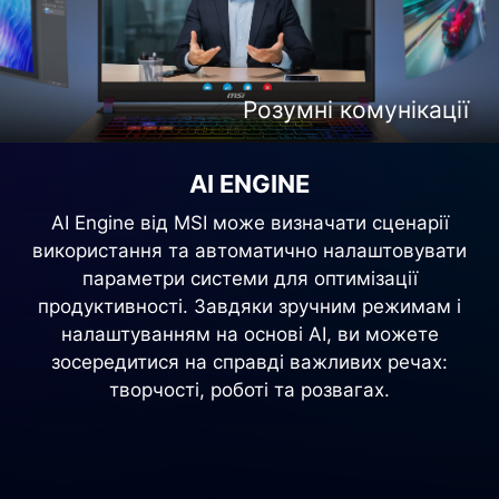
Розумні комунікації
Розумна творчість
Розумний геймінг
Розумні розваги
AI ENGINE
AI Engine від MSI може визначати сценарії
використання та автоматично налаштовувати
параметри системи для оптимізації
продуктивності. Завдяки зручним режимам і
налаштуванням на основі AI, ви можете
зосередитися на справді важливих речах:
творчості, роботі та розвагах.