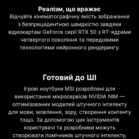
Реалізм, що вражає
Відчуйте кінематографічну якість зображення
з безпрецедентною швидкістю завдяки
відеокартам GeForce серії RTX 50 з RT-ядрами
четвертого покоління та передовими
технологіями нейронного рендерингу.
NVIDIA DLSS 4
Повне трасування променів з
Готовий до ШІ
Максиальна продуктивість.
нейронним рендерингом
Чудова графіка. На основі ШІ.
Ігрові ноутбуки MSI розроблені для
Реалізм, що вражає
використання мікросервісів NVIDIA NIM —
DLSS – це революційний набір технологій
оптимізованих моделей штучного інтелекту
нейронного рендерингу, що використовує ШІ
Архітектура NVIDIA Blackwell відкриває
для мови, мовлення, зору, створення контенту
для підвищення FPS, зменшення затримки та
неймовірний рівень реалізму завдяки повному
тощо. За допомогою цих інструментів
покращення якості зображення. Останній
трасуванню променів. Відчуйте
користувачі та розробники можуть
прорив, DLSS 4, пропонує нову багатокадрову
кінематографічну якість зображення з
створювати помічників штучного інтелекту,
генерацію та покращені Ray Reconstruction і