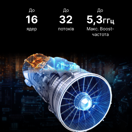
До
До
До
16
32
5,3
ГГц
ядер
потоків
Макс. Boost-
частота