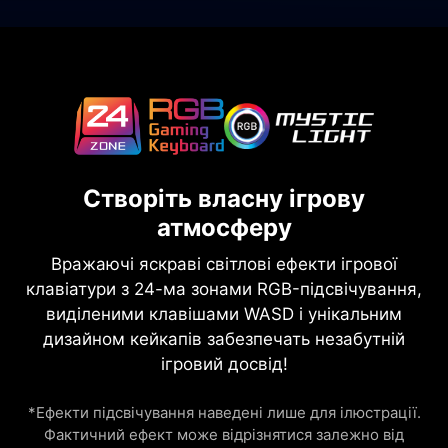
Створіть власну ігрову
атмосферу
Вражаючі яскраві світлові ефекти ігрової
клавіатури з 24-ма зонами RGB-підсвічування,
виділеними клавішами WASD і унікальним
дизайном кейкапів забезпечать незабутній
ігровий досвід!
*Ефекти підсвічування наведені лише для ілюстрації.
Фактичний ефект може відрізнятися залежно від