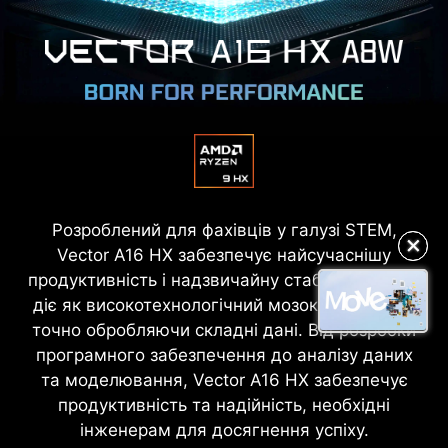
Розроблений для фахівців у галузі STEM,
✕
✕
Vector A16 HX забезпечує найсучаснішу
продуктивність і надзвичайну стабільність. Він
діє як високотехнологічний мозок, швидко та
точно обробляючи складні дані. Від розробки
програмного забезпечення до аналізу даних
та моделювання, Vector A16 HX забезпечує
продуктивність та надійність, необхідні
інженерам для досягнення успіху.