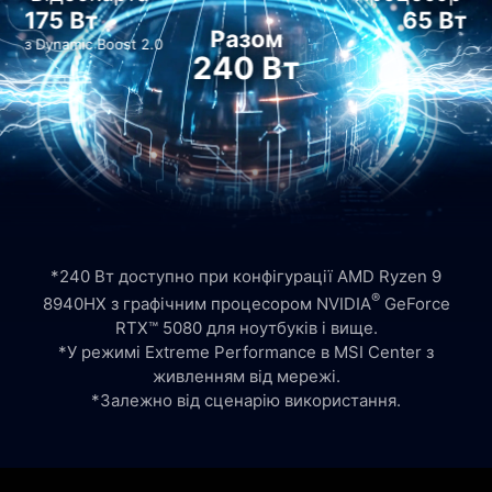
175 Вт
65 Вт
Разом
з Dynamic Boost 2.0
240 Вт
*240 Вт доступно при конфігурації AMD Ryzen 9
®
8940HX з графічним процесором NVIDIA
GeForce
RTX™ 5080 для ноутбуків і вище.
*У режимі Extreme Performance в MSI Center з
живленням від мережі.
*Залежно від сценарію використання.