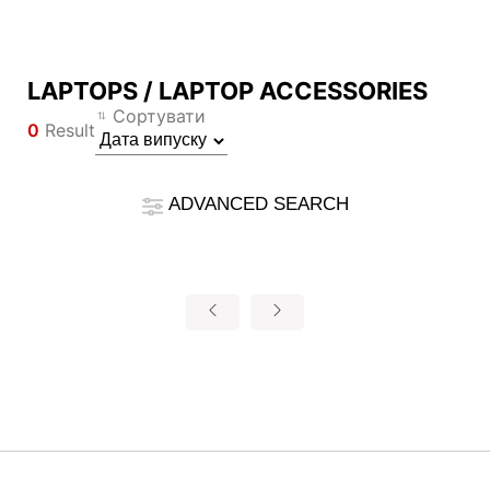
LAPTOPS / LAPTOP ACCESSORIES
Результати порівняння
Сортувати
0
Result
*
Відмінності позначено червоним
Filter
Фільтр
Назад
ADVANCED SEARCH
{{feature}}
Clear All
Скинути
{{thistitle1[key] || title[key]}}
{{item}}