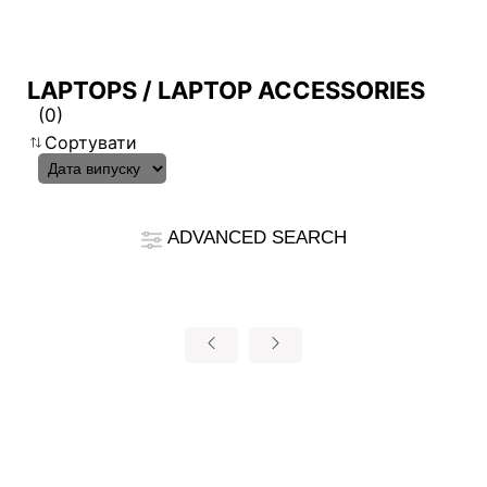
LAPTOPS / LAPTOP ACCESSORIES
Результати порівняння
(0)
*
Відмінності позначено червоним
Сортувати
Filter
cmsfront_lang.Filter
Назад
{{feature}}
ADVANCED SEARCH
Clear All
autorenew
RESET
{{thistitle1[key] || title[key]}}
{{item}}
{{item}}