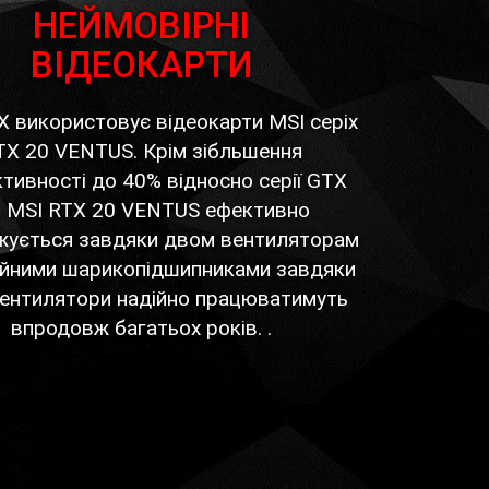
НЕЙМОВІРНІ
ВІДЕОКАРТИ
 X використовує відеокарти MSI серіх
TX 20 VENTUS. Крім зібльшення
тивності до 40% відносно серії GTX
, MSI RTX 20 VENTUS ефективно
жується завдяки двом вентиляторам
війними шарикопідшипниками завдяки
вентилятори надійно працюватимуть
впродовж багатьох років. .