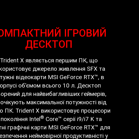
ОМПАКТНИЙ ІГРОВИЙ
ДЕСКТОП
Trident X являється першим ПК, що
користовує джерело живлення SFX та
тужні відеокарти MSI GeForce RTX™, в
орпусі об'ємом всього 10 л. Десктоп
орений для найвибагливіших геймерів,
 очікують максимальної потужності від
о ПК. Trident X використовує процесори
®
 покоління Intel
Core™ серії i9/i7 K та
тні графічні карти MSI GeForce RTX™ для
езпечення неймовірної продуктивністі у