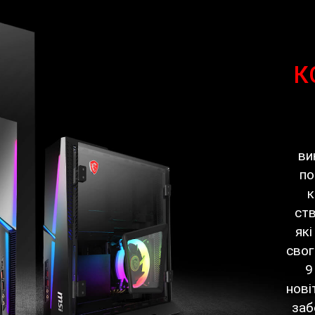
К
ви
по
к
ств
які
свог
9
нові
заб