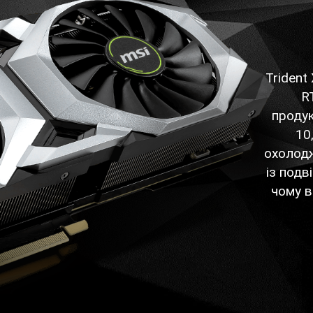
Trident
R
продук
10
охолод
із под
чому 