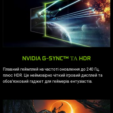
NVIDIA G-SYNC™ ТА HDR
Плавний геймплей на частоті оновлення до 240 Гц,
плюс HDR. Це неймовірно чіткий ігровий дисплей та
обов'язковий гаджет для геймерів ентузіастів.