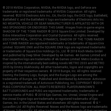
© 2018 NVIDIA Corporation, NVIDIA, the NVIDIA logo, and GeForce are
trademarks or registered trademarks of NVIDIA Corporation. All rights
reserved. ©2018 Electronic Arts Inc., EA, the EA logo, the DICE logo, Battlefield,
Battlefield V, and the Battlefield V logo are trademarks of Electronic Arts Inc.
NO WEAPON, VEHICLE OR GEAR MANUFACTURER IS AFFILIATED WITH OR
HAS SPONSORED OR ENDORSED THIS GAME. Images from in-game engine.
SHADOW OF THE TOMB RAIDER © 2018 Square Enix Limited. Developed by
Eidos Interactive Corporation and Crystal Dynamics. All rights reserved.
EIDOS-MONTRÉAL, CRYSTAL DYNAMICS, SHADOW OF THE TOMB RAIDER
and TOMB RAIDER are registered trademarks or trademarks of Square Enix
Limited. SQUARE ENIX and the SQUARE ENIX logo are registered trademarks
or trademarks of Square Enix Holdings Co., Ltd. © 2018 Koch Media GmbH
and published by Deep Silver. Developed by 4A Games. 4A Games Limited and
their respective logo are trademarks of 4A Games Limited. Metro Exodus is
inspired by the internationally best-selling novels METRO 2033 and METRO
2035 by Dmitry Glukhovsky. All other trademarks, logos and copyrights are
property of their respective owners. © 2018 Bungie, Inc. All rights reserved.
Destiny, the Destiny Logo, Bungie, and the Bungie Logo are among the
trademarks of Bungie, Inc. Published and distributed by Activision. Activision
is a registered trademark of Activision Publishing, Inc. COPYRIGHT ©2018
PUBG CORPORATION. ALL RIGHTS RESERVED. PLAYERUNKNOWN'S
BATTLEGROUNDS and PUBG are registered trademarks, trademarks or
service marks of PUBG. © 2018 Epic Games, Inc. Unreal, Unreal Engine and
the Unreal Engine logo are trademarks or registered trademarks of Epic
Games, Inc. in the United States and elsewhere. All rights reserved. © & ™
Lucasfilm Ltd. All Rights Reserved. Nixxes and the Nixxes logo are trademarks
of Nixxes Software BV. All other trademarks are the property of their respective