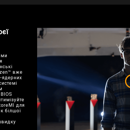
оєї
ими
я
нські
yzen™ вже
8-ядерних
системі
м
 BIOS
птимізуйте
toreMI для
ок білшої
швидку