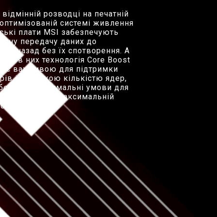
 відмінній розводці на печатній
а оптимізованій системі живлення
ські плати MSI забезпечують
ичну передачу даних до
а і назад без їх спотворення. А
ана в них технологія Core Boost
ки є важливою для підтримки
рів із великою кількістю ядер,
абезпечує оптимальні умови для
процесорів на максимальній
сті.