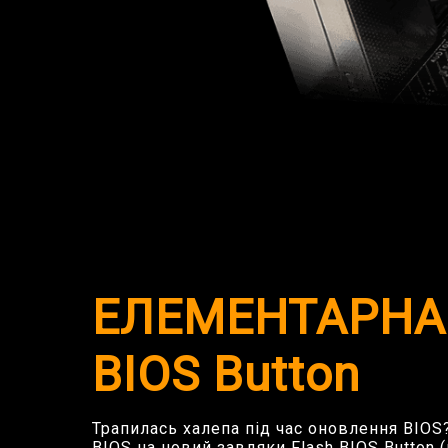
ЕЛЕМЕНТАРНА 
BIOS Button
Трапилась халепа під час оновлення BIOS
BIOS на новий завдяки Flash BIOS Button (