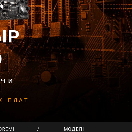
ІР
О
 ЧИ
Х ПЛАТ
OREMI
МОДЕЛІ