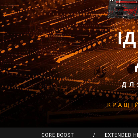
І
ДЛ
КРАЩІ
CORE BOOST
EXTENDED H