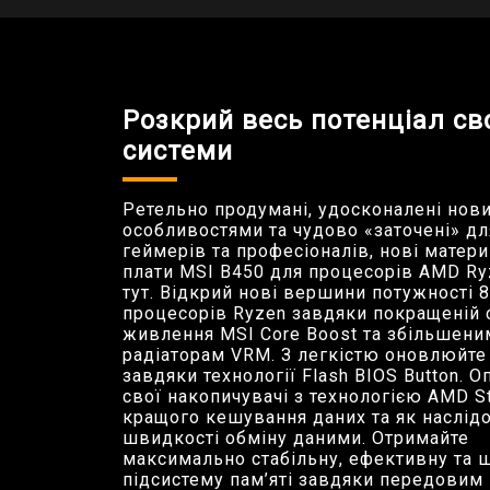
Розкрий весь потенціал св
системи
Ретельно продумані, удосконалені нов
особливостями та чудово «заточені» дл
геймерів та професіоналів, нові матери
плати MSI B450 для процесорів AMD R
тут. Відкрий нові вершини потужності 
процесорів Ryzen завдяки покращеній 
живлення MSI Core Boost та збільшени
радіаторам VRM. З легкістю оновлюйте
завдяки технології Flash BIOS Button. О
свої накопичувачі з технологією AMD S
кращого кешування даних та як наслід
швидкості обміну даними. Отримайте
максимально стабільну, ефективну та 
підсистему пам’яті завдяки передовим