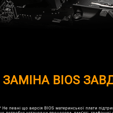
ЗАМІНА ВIOS ЗАВД
? Не певні що версія BIOS материнської плати підтр
не потребує установки процесора, пам’яті, графічної 