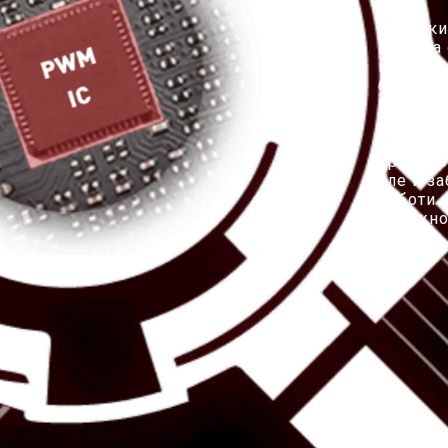
Завдяки
платі т
материн
блискав
процесор
реалізов
не тіль
процесо
але й з
роботи 
потужно