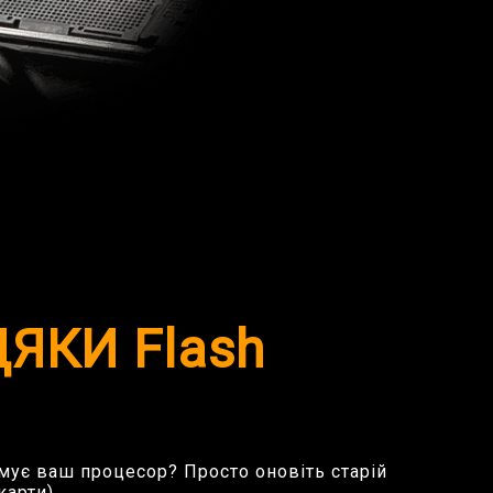
ЯКИ Flash
имує ваш процесор? Просто оновіть старій
карти).