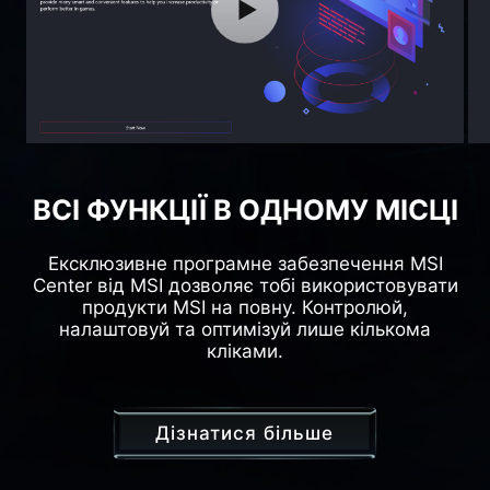
Accept and watch
ВСІ ФУНКЦІЇ В ОДНОМУ МІСЦІ
Ексклюзивне програмне забезпечення MSI
Center від MSI дозволяє тобі використовувати
продукти MSI на повну. Контролюй,
налаштовуй та оптимізуй лише кількома
кліками.
Дізнатися більше
Дізнатися більше
Дізнатися більше
Дізнатися більше
Дізнатися більше
Дізнатися більше
Дізнатися більше