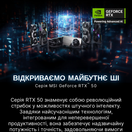
ВІДКРИВАЄМО МАЙБУТНЄ ШІ
™
Серія MSI GeForce RTX
50
Серія RTX 50 знаменує собою революційний
стрибок у можливостях штучного інтелекту.
Завдяки найсучаснішим технологіям,
інтегрованим для неперевершеної
продуктивності, вона забезпечує надзвичайну
потужність і точність, задовольняючи вимоги