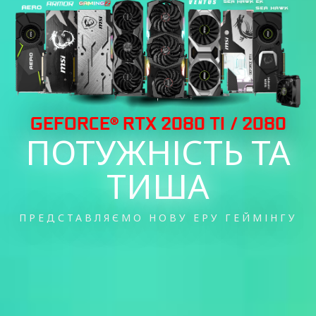
GEFORCE® RTX 2080 TI / 2080
ПОТУЖНІСТЬ ТА
ТИША
ПРЕДСТАВЛЯЄМО НОВУ ЕРУ ГЕЙМІНГУ