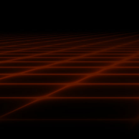
КРАЩЕ ПЕРЕСТРАХУВА
ШКОДУВАТИ
Вбудовані запобіжники забезпе
електричних пошкоджень.