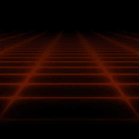
ТИСЯ, НІЖ ПОТІМ
чують додатковий захист від