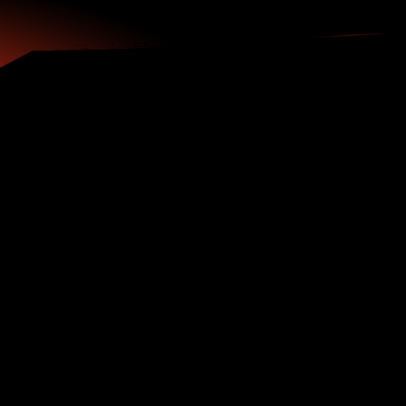
Розсіювальні
лопаті Вентилятора