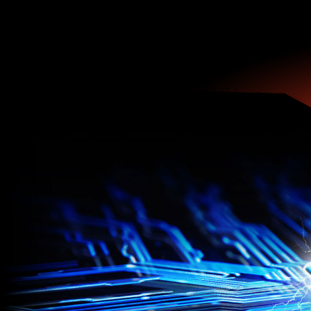
ВИРОБЛЕНИЙ З ДОСК
Потовщений 2-ма унціями міді 
провідність, тим самим покращ
продуктивність.