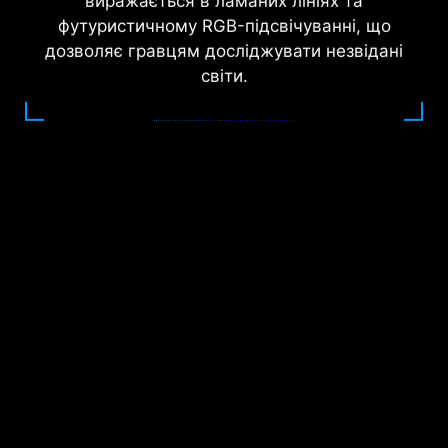
виражається в ламаних лініях та
футуристичному RGB-підсвічуванні, що
дозволяє гравцям досліджувати незвідані
світи.