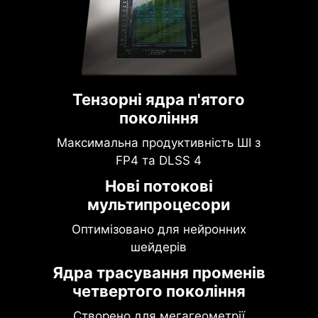
Тензорні ядра п'ятого
покоління
Максимальна продуктивність ШІ з
FP4 та DLSS 4
Нові потокові
мультипроцесори
Оптимізовано для нейронних
шейдерів
Ядра трасування променів
четвертого покоління
Створено для мегагеометрії