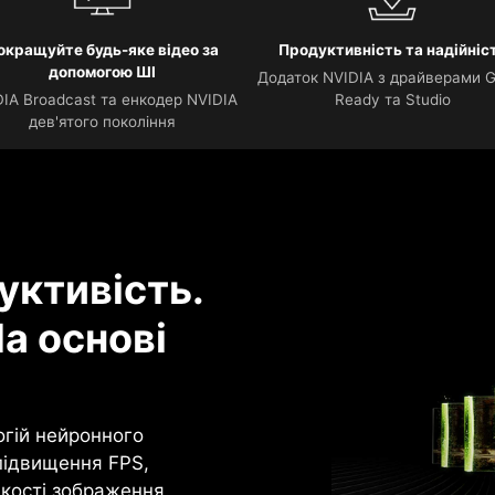
окращуйте будь-яке відео за
Продуктивність та надійніс
допомогою ШІ
Додаток NVIDIA з драйверами 
IA Broadcast та енкодер NVIDIA
Ready та Studio
дев'ятого покоління
уктивість.
а основі
огій нейронного
підвищення FPS,
кості зображення.