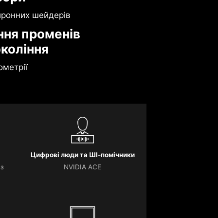
йронних шейдерів
ння променів
окоління
ометрії
Цифрові люди та ШІ-помічники
 з
NVIDIA ACE