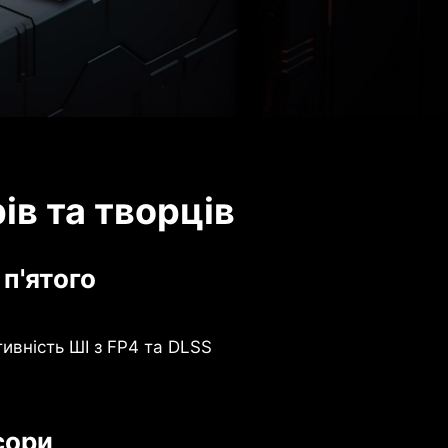
в та творців
 п'ятого
вність ШІ з FP4 та DLSS
сори