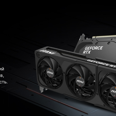
ий
в,
сть.