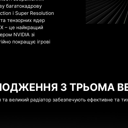
ову багатокадрову
tion і Super Resolution
 та тензорних ядер
TX – це найкращий
ером NVIDIA зі
ійно покращує ігрові
ЛОДЖЕННЯ З ТРЬОМА В
 та великий радіатор забезпечують ефективне та т