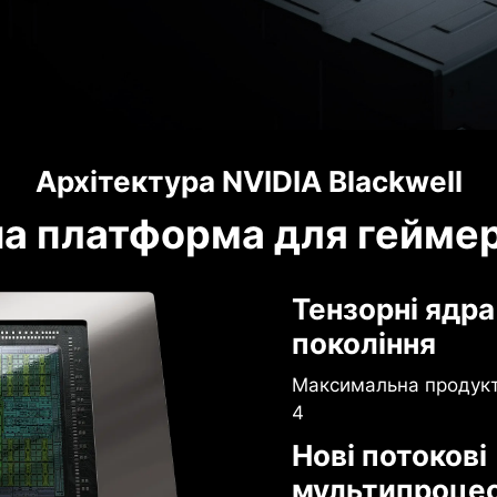
Архітектура NVIDIA Blackwell
а платформа для геймері
Тензорні ядра
покоління
Максимальна продукти
4
Нові потокові
мультипроце