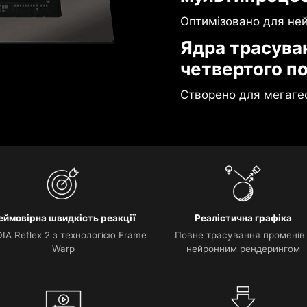
Оптимізовано для не
Ядра трасува
четвертого п
Створено для мегаге
еймовірна швидкість реакції
Реалістична графіка
IA Reflex 2 з технологією Frame
Повне трасування променів
Warp
нейронним рендерингом