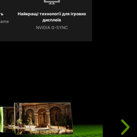
ть
Найкращі технології для ігрових
дисплеїв
Game
NVIDIA G-SYNC
А
р
к
ш
я