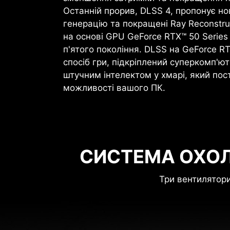
Останній прорив, DLSS 4, пропонує н
генерацію та покращені Ray Reconstruc
на основі GPU GeForce RTX™ 50 Series
п'ятого покоління. DLSS на GeForce R
спосіб гри, підкріплений суперкомп'ют
штучним інтелектом у хмарі, який пост
можливості вашого ПК.
СИСТЕМА ОХО
Три вентилятори