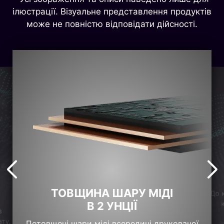
ілюстрації. Візуальне представлення продуктів
може не повністю відповідати дійсності.
ТОВЩИНА ШАРУ МІДІ
До 
В 2 УНЦІЇ
в
ту,
Потовщені шари міді всередині друкованої