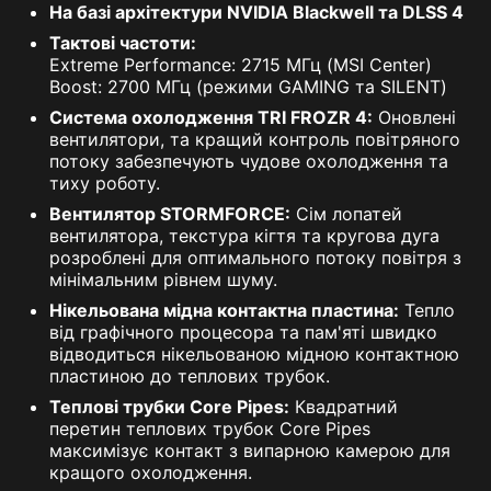
На базі архітектури NVIDIA Blackwell та DLSS 4
Тактові частоти:
Extreme Performance: 2715 МГц (MSI Center)
Boost: 2700 МГц (режими GAMING та SILENT)
Система охолодження TRI FROZR 4:
Оновлені
вентилятори, та кращий контроль повітряного
потоку забезпечують чудове охолодження та
тиху роботу.
Вентилятор STORMFORCE:
Сім лопатей
вентилятора, текстура кігтя та кругова дуга
розроблені для оптимального потоку повітря з
мінімальним рівнем шуму.
Нікельована мідна контактна пластина:
Тепло
від графічного процесора та пам'яті швидко
відводиться нікельованою мідною контактною
пластиною до теплових трубок.
Теплові трубки Core Pipes:
Квадратний
перетин теплових трубок Core Pipes
максимізує контакт з випарною камерою для
кращого охолодження.