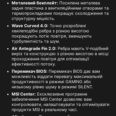
Металевий бекплейт:
Посилена металева
задня пластина з вентиляційними отворами та
термопрокладками покращує охолодження та
структурну міцність.
Wave Curved 4.0:
Точно розроблені
хвилеподібні ребра з різною висотою
покращують потік повітря, зменшують
турбулентність та шум.
Air Antegrade Fin 2.0:
Ребра мають V-подібний
виріз та конструкцію з різною висотою в місці
проходження повітря для оптимізації
ефективності потоку.
Перемикач BIOS:
Перемикач BIOS дає вам
можливість віддати перевагу максимальній
продуктивності в режимі GAMING або
низькому рівню шуму в режимі SILENT.
MSI Center:
Ексклюзивне програмне
забезпечення MSI Center дозволяє вам
контролювати, налаштовувати та оптимізувати
продукти MSI в реальному часі.