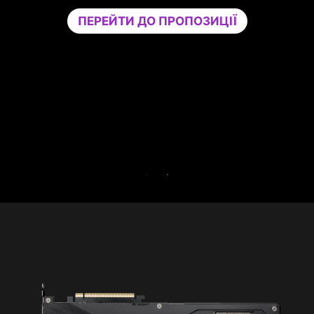
вашій грі, ізолюючи несуттєві програми на
окреме ядро ЦП. Підвищуйте продуктивність
та одночасно зміцнюйте безпеку свого ПК.
Спробуйте Game Optimizer та Norton 360 for
Gamers безкоштовно протягом 30 днів.
БЕЗКОШТОВНА ПРОБНА ВЕРСІЯ НА 30
ДНІВ