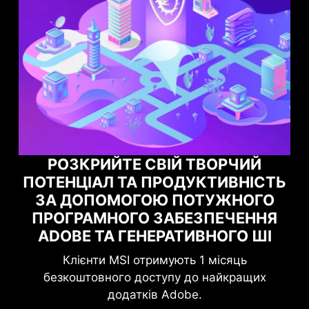
СТЬ
МАКСИМІЗУЙТЕ СВОЮ ІГРОВУ
О
ПРОДУКТИВНІСТЬ ЗА
НЯ
ДОПОМОГОЮ NORTON GAME
І
OPTIMIZER
Підвищіть свій захист без шкоди для гри.
х
Game Optimizer виділяє потужність ЦП,
необхідну для оптимальної продуктивності у