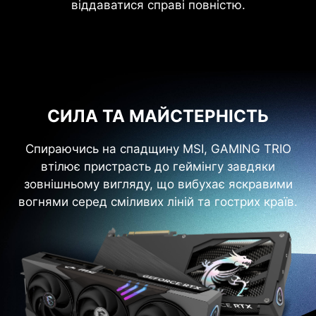
віддаватися справі повністю.
СИЛА ТА МАЙСТЕРНІСТЬ
Спираючись на спадщину MSI, GAMING TRIO
втілює пристрасть до геймінгу завдяки
зовнішньому вигляду, що вибухає яскравими
вогнями серед сміливих ліній та гострих країв.