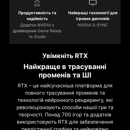
Продуктивність та
Найкращі технології для
надійність
ігрових дисплеїв
Додаток NVIDIA з
NVIDIA G-SYNC
драйверами Game Ready
та Studio
Увімкніть RTX
Найкраще в трасуванні
променів та ШІ
RTX – це найсучасніша платформа для
повного трасування променів та
технологій нейронного рендерингу, які
революціонізують способи нашої гри та
творчості. Понад 700 ігор та додатків
використовують RTX для забезпечення
реалістичної графіки та неймовірно