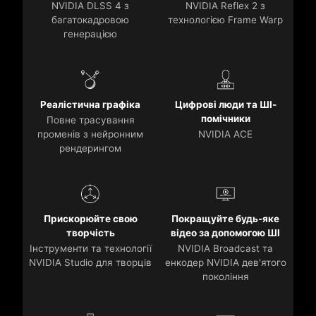
NVIDIA DLSS 4 з
NVIDIA Reflex 2 з
багатокадровою
технологією Frame Warp
генерацією
Реалістична графіка
Цифрові люди та ШІ-
помічники
Повне трасування
променів з нейронним
NVIDIA ACE
рендерингом
Прискорюйте свою
Покращуйте будь-яке
творчість
відео за допомогою ШІ
Інструменти та технології
NVIDIA Broadcast та
NVIDIA Studio для творців
енкодер NVIDIA дев'ятого
покоління