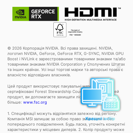
© 2026 Корпорація NVIDIA. Всі права захищені. NVIDIA,
логотип NVIDIA, GeForce, GeForce RTX, G-SYNC, NVIDIA GPU
Boost і NVLink є зареєстрованими товарними знаками та/або
товарними знаками NVIDIA Corporation у Сполучених Штатах
✕
та інших країнах. Усі інші торгові марки та авторські права є
власністю відповідних власників.
Цей продукт використовує пакувальні матеріали,
сертифіковані Forest Stewardship Council™. Обираючи цей
продукт, ви допомагаєте захищати ліси світу. Дізнайтеся
більше:
www.fsc.org
1. Специфікації можуть відрізнятися залежно від регіону.
Компанія MSI залишає за собою право змінювати іх без
Кращий вибір
попереднього повідомлення. Будь ласка, уточніть конкретні
характеристики у місцевих дилерів. 2. Колір продукту може