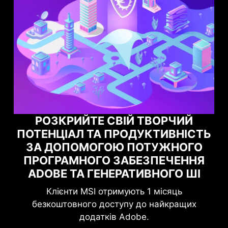
ЧИЙ
ВНІСТЬ
МАКСИМІЗУЙТЕ СВОЮ ІГРОВ
НОГО
ПРОДУКТИВНІСТЬ ЗА
ЧЕННЯ
ДОПОМОГОЮ NORTON GAM
ГО ШІ
OPTIMIZER
яць
Підвищіть свій захист без шкоди для гр
кращих
Game Optimizer виділяє потужність ЦП
необхідну для оптимальної продуктивност