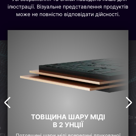
ілюстрації. Візуальне представлення продуктів
може не повністю відповідати дійсності.
ТОВЩИНА ШАРУ МІДІ
До 
В 2 УНЦІЇ
в
ту,
Потовщені шари міді всередині друкованої