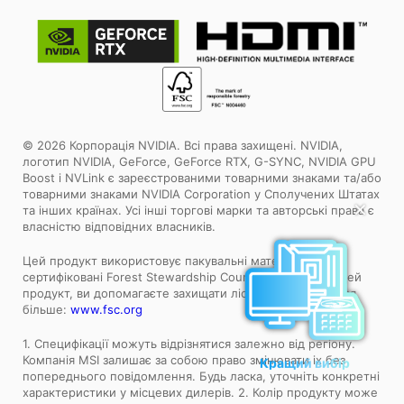
© 2026 Корпорація NVIDIA. Всі права захищені. NVIDIA,
логотип NVIDIA, GeForce, GeForce RTX, G-SYNC, NVIDIA GPU
Boost і NVLink є зареєстрованими товарними знаками та/або
товарними знаками NVIDIA Corporation у Сполучених Штатах
✕
та інших країнах. Усі інші торгові марки та авторські права є
власністю відповідних власників.
Цей продукт використовує пакувальні матеріали,
сертифіковані Forest Stewardship Council™. Обираючи цей
продукт, ви допомагаєте захищати ліси світу. Дізнайтеся
більше:
www.fsc.org
1. Специфікації можуть відрізнятися залежно від регіону.
Кращий вибір
Компанія MSI залишає за собою право змінювати іх без
попереднього повідомлення. Будь ласка, уточніть конкретні
характеристики у місцевих дилерів. 2. Колір продукту може