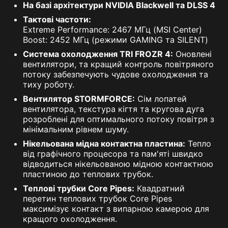
На базі архітектури NVIDIA Blackwell та DLSS 4
Тактові частоти:
Extreme Performance: 2467 МГц (MSI Center)
Boost: 2452 МГц (режими GAMING та SILENT)
Система охолодження TRI FROZR 4:
Оновлені
вентилятори, та кращий контроль повітряного
потоку забезпечують чудове охолодження та
тиху роботу.
Вентилятор STORMFORCE:
Сім лопатей
вентилятора, текстура кігтя та кругова дуга
розроблені для оптимального потоку повітря з
мінімальним рівнем шуму.
Нікельована мідна контактна пластина:
Тепло
від графічного процесора та пам'яті швидко
відводиться нікельованою мідною контактною
пластиною до теплових трубок.
Теплові трубки Core Pipes:
Квадратний
перетин теплових трубок Core Pipes
максимізує контакт з випарною камерою для
кращого охолодження.