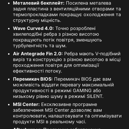
Металевий бекплейт:
Посилена металева
задня пластина з вентиляційними отворами та
термопрокладками покращує охолодження та
структурну міцність.
Wave Curved 4.0:
Точно розроблені
хвилеподібні ребра з різною висотою
покращують потік повітря, зменшують
турбулентність та шум.
Air Antegrade Fin 2.0:
Ребра мають V-подібний
виріз та конструкцію з різною висотою в місці
проходження повітря для оптимізації
ефективності потоку.
Перемикач BIOS:
Перемикач BIOS дає вам
можливість віддати перевагу максимальній
продуктивності в режимі GAMING або
низькому рівню шуму в режимі SILENT.
MSI Center:
Ексклюзивне програмне
забезпечення MSI Center дозволяє вам
контролювати, налаштовувати та оптимізувати
продукти MSI в реальному часі.