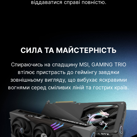
віддаватися справі повністю.
СИЛА ТА МАЙСТЕРНІСТЬ
Спираючись на спадщину MSI, GAMING TRIO
втілює пристрасть до геймінгу завдяки
зовнішньому вигляду, що вибухає яскравими
вогнями серед сміливих ліній та гострих країв.