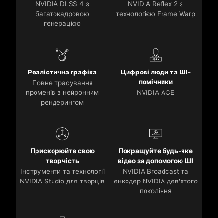
NVIDIA DLSS 4 з
NVIDIA Reflex 2 з
багатокадровою
технологією Frame Warp
генерацією
Реалістична графіка
Цифрові люди та ШІ-
помічники
Повне трасування
променів з нейронним
NVIDIA ACE
рендерингом
Прискорюйте свою
Покращуйте будь-яке
творчість
відео за допомогою ШІ
Інструменти та технології
NVIDIA Broadcast та
NVIDIA Studio для творців
енкодер NVIDIA дев'ятого
покоління