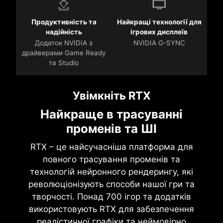
Продуктивність та
Найкращі технології для
надійність
ігрових дисплеїв
Додаток NVIDIA з
NVIDIA G-SYNC
драйверами Game Ready
та Studio
Увімкніть RTX
Найкраще в трасуванні
променів та ШІ
RTX – це найсучасніша платформа для
повного трасування променів та
технологій нейронного рендерингу, які
революціонізують способи нашої гри та
творчості. Понад 700 ігор та додатків
використовують RTX для забезпечення
реалістичної графіки та неймовірно