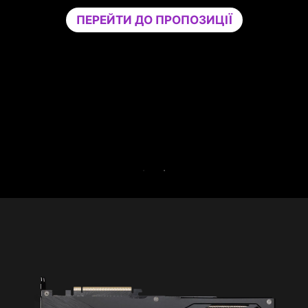
вашій грі, ізолюючи несуттєві програми 
Ї
окреме ядро ЦП. Підвищуйте продуктивні
та одночасно зміцнюйте безпеку свого П
Спробуйте Game Optimizer та Norton 360 
Gamers безкоштовно протягом 30 днів
БЕЗКОШТОВНА ПРОБНА ВЕРСІЯ НА 3
ДНІВ