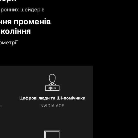
йронних шейдерів
ння променів
окоління
ометрії
Цифрові люди та ШІ-помічники
 з
NVIDIA ACE