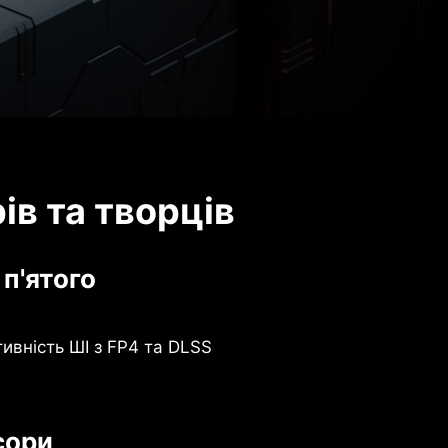
в та творців
 п'ятого
вність ШІ з FP4 та DLSS
сори