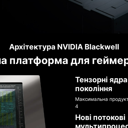
Архітектура NVIDIA Blackwell
а платформа для геймері
Тензорні ядра
покоління
Максимальна продукти
4
Нові потокові
мультипроце