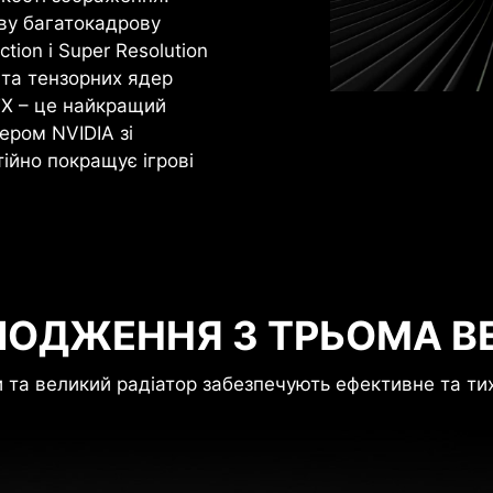
ову багатокадрову
tion і Super Resolution
 та тензорних ядер
TX – це найкращий
ером NVIDIA зі
ійно покращує ігрові
ЛОДЖЕННЯ З ТРЬОМА В
 та великий радіатор забезпечують ефективне та т