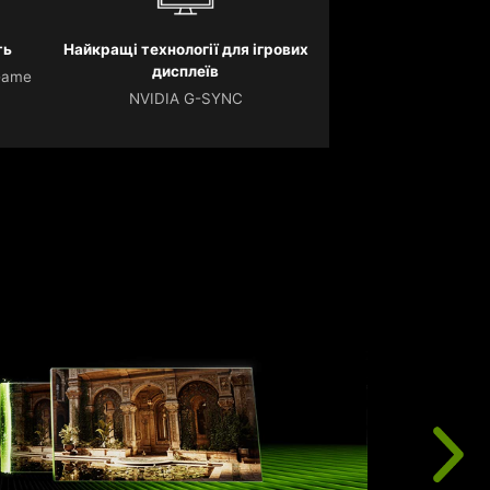
ть
Найкращі технології для ігрових
дисплеїв
Game
NVIDIA G-SYNC
А
р
к
ш
я