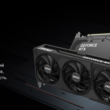
ий
в,
сть.