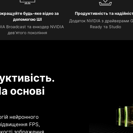
окращуйте будь-яке відео за
Продуктивність та надійніс
допомогою ШІ
Додаток NVIDIA з драйверами 
IA Broadcast та енкодер NVIDIA
Ready та Studio
дев'ятого покоління
уктивість.
а основі
огій нейронного
підвищення FPS,
кості зображення.