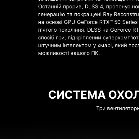
Останній прорив, DLSS 4, пропонує н
генерацію та покращені Ray Reconstruc
на основі GPU GeForce RTX™ 50 Series
п'ятого покоління. DLSS на GeForce R
спосіб гри, підкріплений суперкомп'ют
штучним інтелектом у хмарі, який пост
можливості вашого ПК.
СИСТЕМА ОХО
Три вентилятори