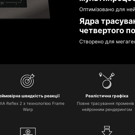
Оптимізовано для не
Ядра трасува
четвертого п
Створено для мегаге
еймовірна швидкість реакції
Реалістична графіка
IA Reflex 2 з технологією Frame
Повне трасування променів
Warp
нейронним рендерингом