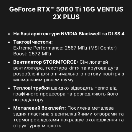
GeForce RTX™ 5060 Ti 16G VENTUS
2X PLUS
На базі архітектури NVIDIA Blackwell та DLSS 4
Тактові частоти:
Extreme Performance: 2587 МГц (MSI Center)
Boost: 2572 МГц
Вентилятор STORMFORCE:
Сім лопатей
вентилятора, текстура кігтя та кругова дуга
розроблені для оптимального потоку повітря з
мінімальним рівнем шуму.
Теплові трубки
швидко відводять тепло від
графічного процесора та розподіляють його
по радіатору.
Металевий бекплейт:
Посилена металева
задня пластина з вентиляційними отворами та
термопрокладками покращує охолодження та
структурну міцність.