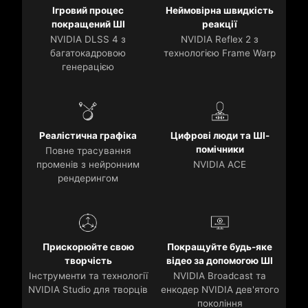
Ігровий процес
Неймовірна швидкість
покращений ШІ
реакції
NVIDIA DLSS 4 з
NVIDIA Reflex 2 з
багатокадровою
технологією Frame Warp
генерацією
Реалістична графіка
Цифрові люди та ШІ-
помічники
Повне трасування
променів з нейронним
NVIDIA ACE
рендерингом
Прискорюйте свою
Покращуйте будь-яке
творчість
відео за допомогою ШІ
Інструменти та технології
NVIDIA Broadcast та
NVIDIA Studio для творців
енкодер NVIDIA дев'ятого
покоління