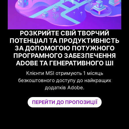
ОРЧИЙ
ТИВНІСТЬ
МАКСИМІЗУЙТЕ СВОЮ ІГР
УЖНОГО
ПРОДУКТИВНІСТЬ ЗА
ПЕЧЕННЯ
ДОПОМОГОЮ NORTON GA
ОГО ШІ
OPTIMIZER
місяць
Підвищіть свій захист без шкоди для
айкращих
Game Optimizer виділяє потужність
необхідну для оптимальної продуктивн
вашій грі, ізолюючи несуттєві програ
ЦІЇ
окреме ядро ЦП. Підвищуйте продукти
та одночасно зміцнюйте безпеку свог
Спробуйте Game Optimizer та Norton 3
Gamers безкоштовно протягом 30 д