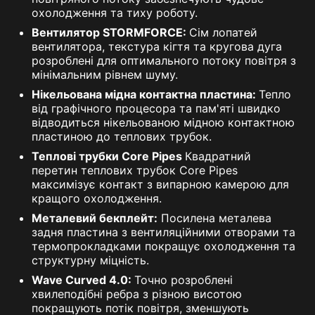
охолодження та тиху роботу.
Вентилятор STORMFORCE:
Сім лопатей
вентилятора, текстура кігтя та кругова дуга
розроблені для оптимального потоку повітря з
мінімальним рівнем шуму.
Нікельована мідна контактна пластина:
Тепло
від графічного процесора та пам'яті швидко
відводиться нікельованою мідною контактною
пластиною до теплових трубок.
Теплові трубки Core Pipes
Квадратний
перетин теплових трубок Core Pipes
максимізує контакт з випарною камерою для
кращого охолодження.
Металевий бекплейт:
Посилена металева
задня пластина з вентиляційними отворами та
термопрокладками покращує охолодження та
структурну міцність.
Wave Curved 4.0:
Точно розроблені
хвилеподібні ребра з різною висотою
покращують потік повітря, зменшують