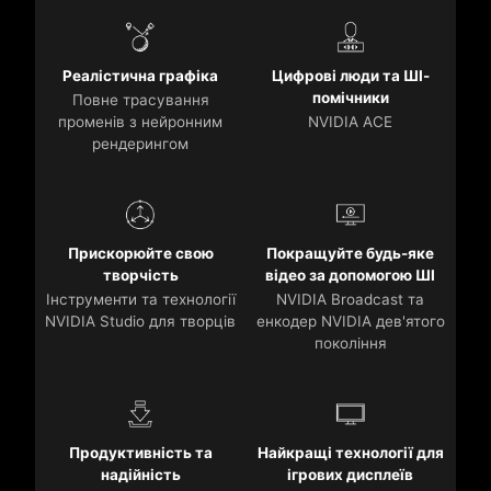
Реалістична графіка
Цифрові люди та ШІ-
помічники
Повне трасування
променів з нейронним
NVIDIA ACE
рендерингом
Прискорюйте свою
Покращуйте будь-яке
творчість
відео за допомогою ШІ
Інструменти та технології
NVIDIA Broadcast та
NVIDIA Studio для творців
енкодер NVIDIA дев'ятого
покоління
Продуктивність та
Найкращі технології для
надійність
ігрових дисплеїв