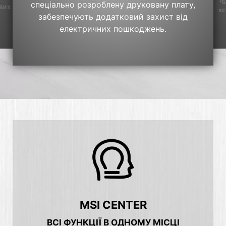
*Б
спеціально розроблену друковану плату,
вих
вс
забезпечують додатковий захист від
електричних пошкоджень.
MSI CENTER
ВСІ ФУНКЦІЇ В ОДНОМУ МІСЦІ