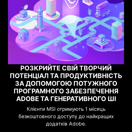
СТЬ
МАКСИМІЗУЙТЕ СВОЮ ІГРОВУ
О
ПРОДУКТИВНІСТЬ ЗА
НЯ
ДОПОМОГОЮ NORTON GAME
І
OPTIMIZER
Підвищіть свій захист без шкоди для гри.
х
Game Optimizer виділяє потужність ЦП,
необхідну для оптимальної продуктивності у