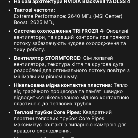
На базі архітектури NVIDIA Blackwell та DLSS 4
Тактові частоти:
Extreme Performance: 2640 МГц (MSI Center)
Boost: 2625 МГц
Система охолодження TRI FROZR 4:
Оновлені
вентилятори, та кращий контроль повітряного
потоку забезпечують чудове охолодження та
тиху роботу.
Вентилятор STORMFORCE:
Сім лопатей
вентилятора, текстура кігтя та кругова дуга
розроблені для оптимального потоку повітря з
мінімальним рівнем шуму.
Нікельована мідна контактна пластина:
Тепло
від графічного процесора та пам'яті швидко
відводиться нікельованою мідною контактною
пластиною до теплових трубок.
Теплові трубки Core Pipes:
Квадратний
перетин теплових трубок Core Pipes
максимізує контакт з випарною камерою для
кращого охолодження.