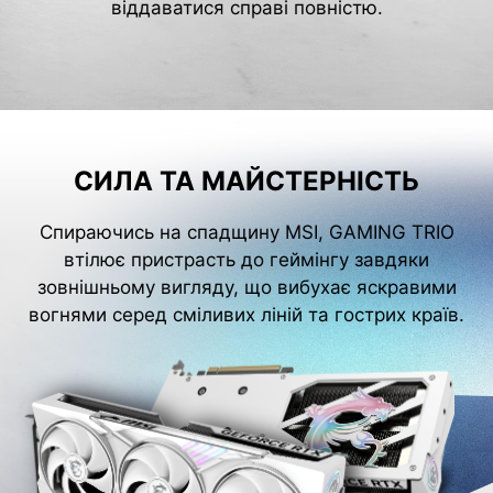
віддаватися справі повністю.
СИЛА ТА МАЙСТЕРНІСТЬ
Спираючись на спадщину MSI, GAMING TRIO
втілює пристрасть до геймінгу завдяки
зовнішньому вигляду, що вибухає яскравими
вогнями серед сміливих ліній та гострих країв.