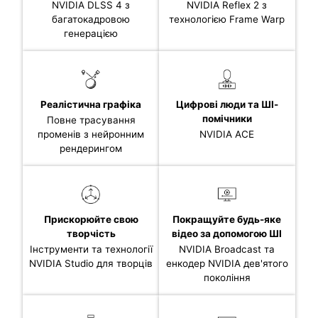
NVIDIA DLSS 4 з
NVIDIA Reflex 2 з
багатокадровою
технологією Frame Warp
генерацією
Реалістична графіка
Цифрові люди та ШІ-
помічники
Повне трасування
променів з нейронним
NVIDIA ACE
рендерингом
Прискорюйте свою
Покращуйте будь-яке
творчість
відео за допомогою ШІ
Інструменти та технології
NVIDIA Broadcast та
NVIDIA Studio для творців
енкодер NVIDIA дев'ятого
покоління