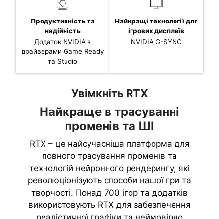
Продуктивність та
Найкращі технології для
надійність
ігрових дисплеїв
Додаток NVIDIA з
NVIDIA G-SYNC
драйверами Game Ready
та Studio
Увімкніть RTX
Найкраще в трасуванні
променів та ШІ
RTX – це найсучасніша платформа для
повного трасування променів та
технологій нейронного рендерингу, які
революціонізують способи нашої гри та
творчості. Понад 700 ігор та додатків
використовують RTX для забезпечення
реалістичної графіки та неймовірно