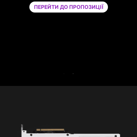
вашій грі, ізолюючи несуттєві програми на
окреме ядро ЦП. Підвищуйте продуктивність
та одночасно зміцнюйте безпеку свого ПК.
Спробуйте Game Optimizer та Norton 360 for
Gamers безкоштовно протягом 30 днів.
БЕЗКОШТОВНА ПРОБНА ВЕРСІЯ НА 30
ДНІВ