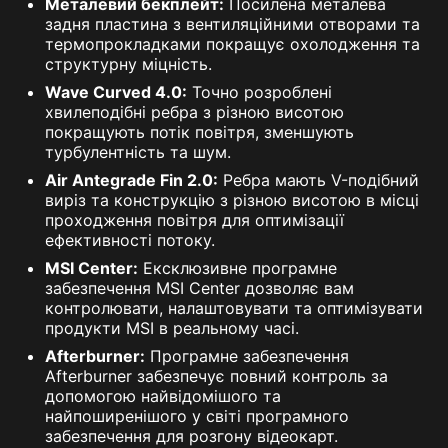
Металевий бекплейт:
Посилена металева
задня пластина з вентиляційними отворами та
термопрокладками покращує охолодження та
структурну міцність.
Wave Curved 4.0:
Точно розроблені
хвилеподібні ребра з різною висотою
покращують потік повітря, зменшують
турбулентність та шум.
Air Antegrade Fin 2.0:
Ребра мають V-подібний
виріз та конструкцію з різною висотою в місці
проходження повітря для оптимізації
ефективності потоку.
MSI Center:
Ексклюзивне програмне
забезпечення MSI Center дозволяє вам
контролювати, налаштовувати та оптимізувати
продукти MSI в реальному часі.
Afterburner:
Програмне забезпечення
Afterburner забезпечує повний контроль за
допомогою найвідомішого та
найпоширенішого у світі програмного
забезпечення для розгону відеокарт.