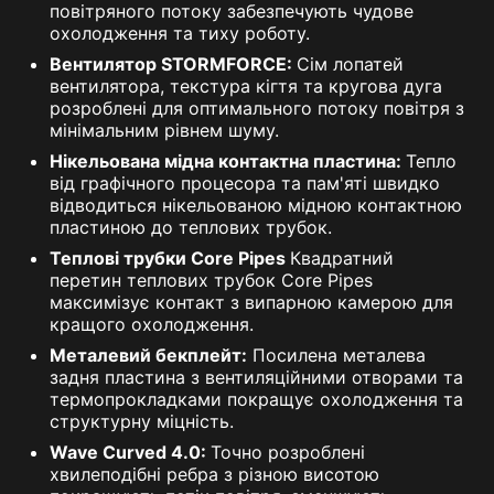
повітряного потоку забезпечують чудове
охолодження та тиху роботу.
Вентилятор STORMFORCE:
Сім лопатей
вентилятора, текстура кігтя та кругова дуга
розроблені для оптимального потоку повітря з
мінімальним рівнем шуму.
Нікельована мідна контактна пластина:
Тепло
від графічного процесора та пам'яті швидко
відводиться нікельованою мідною контактною
пластиною до теплових трубок.
Теплові трубки Core Pipes
Квадратний
перетин теплових трубок Core Pipes
максимізує контакт з випарною камерою для
кращого охолодження.
Металевий бекплейт:
Посилена металева
задня пластина з вентиляційними отворами та
термопрокладками покращує охолодження та
структурну міцність.
Wave Curved 4.0:
Точно розроблені
хвилеподібні ребра з різною висотою