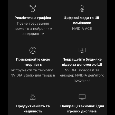
Реалістична графіка
Цифрові люди та ШІ-
помічники
Повне трасування
променів з нейронним
NVIDIA ACE
рендерингом
Прискорюйте свою
Покращуйте будь-яке
творчість
відео за допомогою ШІ
Інструменти та технології
NVIDIA Broadcast та
NVIDIA Studio для творців
енкодер NVIDIA дев'ятого
покоління
Продуктивність та
Найкращі технології для
надійність
ігрових дисплеїв