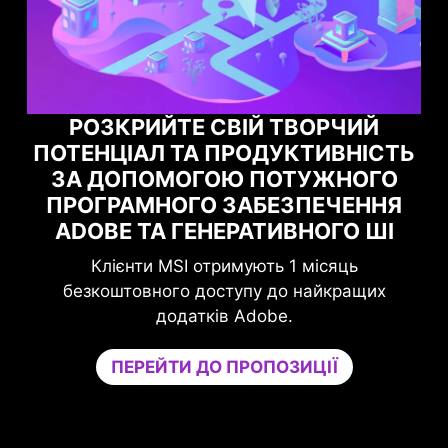
Й
СТЬ
МАКСИМІЗУЙТЕ СВОЮ ІГРОВУ
ГО
ПРОДУКТИВНІСТЬ ЗА
НЯ
ДОПОМОГОЮ NORTON GAME
ШІ
OPTIMIZER
Підвищіть свій захист без шкоди для гри.
их
Game Optimizer виділяє потужність ЦП,
необхідну для оптимальної продуктивності у
вашій грі, ізолюючи несуттєві програми на
окреме ядро ЦП. Підвищуйте продуктивність
та одночасно зміцнюйте безпеку свого ПК.
Спробуйте Game Optimizer та Norton 360 for