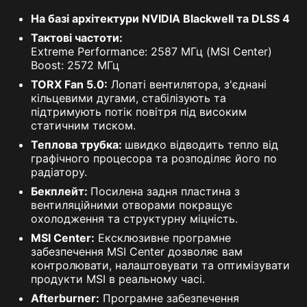
На базі архітектури NVIDIA Blackwell та DLSS 4
Тактові частоти:
Extreme Performance: 2587 МГц (MSI Center)
Boost: 2572 МГц
TORX Fan 5.0:
Лопаті вентилятора, з'єднані
кільцевими дугами, стабілізують та
підтримують потік повітря під високим
статичним тиском.
Теплова трубка:
швидко відводить тепло від
графічного процесора та розподіляє його по
радіатору.
Бекплейт:
Посилена задня пластина з
вентиляційними отворами покращує
охолодження та структурну міцність.
MSI Center:
Ексклюзивне програмне
забезпечення MSI Center дозволяє вам
контролювати, налаштовувати та оптимізувати
продукти MSI в реальному часі.
Afterburner:
Програмне забезпечення