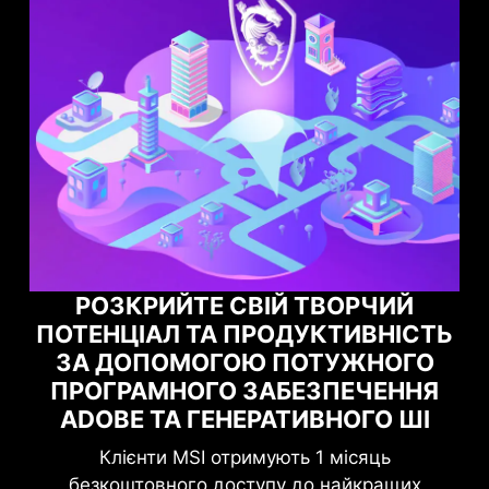
ЗКРИЙТЕ СВІЙ ТВОРЧИЙ
НЦІАЛ ТА ПРОДУКТИВНІСТЬ
МАКСИМІ
ДОПОМОГОЮ ПОТУЖНОГО
ПРО
ГРАМНОГО ЗАБЕЗПЕЧЕННЯ
ДОПОМ
BE ТА ГЕНЕРАТИВНОГО ШІ
лієнти MSI отримують 1 місяць
Підвищіть с
оштовного доступу до найкращих