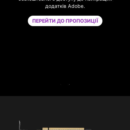
Game Optim
додатків Adobe.
необхідну для
вашій грі, і
ПЕРЕЙТИ ДО ПРОПОЗИЦІЇ
окреме ядро 
та одночасно
Спробуйте Ga
Gamers без
БЕЗКОШТО