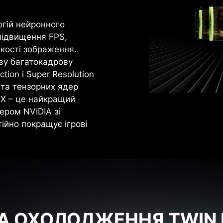
огій нейронного
підвищення FPS,
кості зображення.
ову багатокадрову
tion і Super Resolution
 та тензорних ядер
TX – це найкращий
ером NVIDIA зі
ійно покращує ігрові
 ОХОЛОДЖЕННЯ TWIN 