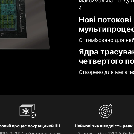
Максимальна продукти
4
Нові потокові
мультипроце
Оптимізовано для не
Ядра трасува
четвертого п
Створено для мегаге
гровий процес покращений ШІ
Неймовірна швидкість реакц
IDIA DLSS 4 з багатокадровою
З технологією NVIDIA Refle