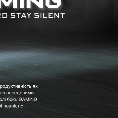
родуктивність як
яд з передовими
полі бою. GAMING
і повністю.