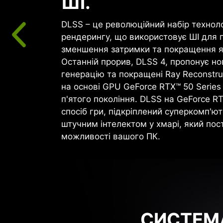
ШІ.
DLSS – це революційний набір технол
рендерингу, що використовує ШІ для 
зменшення затримки та покращення я
Останній прорив, DLSS 4, пропонує н
генерацію та покращені Ray Reconstruc
на основі GPU GeForce RTX™ 50 Series
п'ятого покоління. DLSS на GeForce R
спосіб гри, підкріплений суперкомп'ют
штучним інтелектом у хмарі, який пост
можливості вашого ПК.
СИСТЕМА