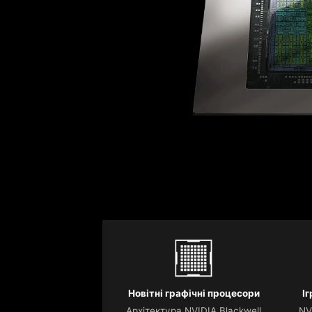
Новітні графічні процесори
І
Архітектура NVIDIA Blackwell
NV