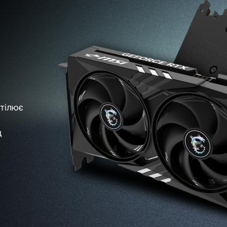
тілює
д