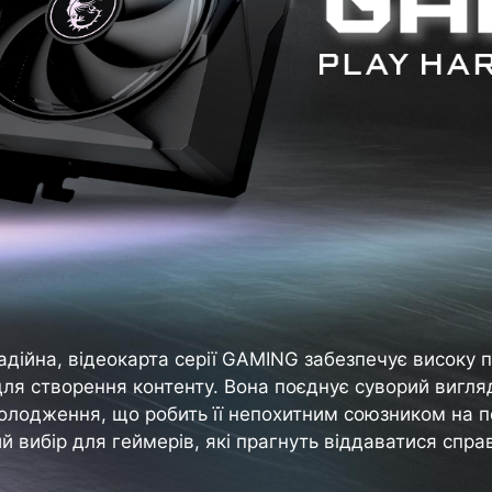
адійна, відеокарта серії GAMING забезпечує високу п
і для створення контенту. Вона поєднує суворий вигл
олодження, що робить її непохитним союзником на 
й вибір для геймерів, які прагнуть віддаватися справ