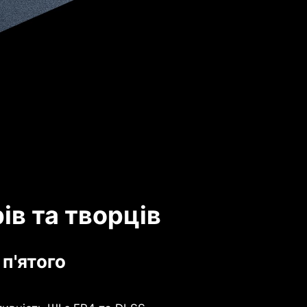
в та творців
 п'ятого