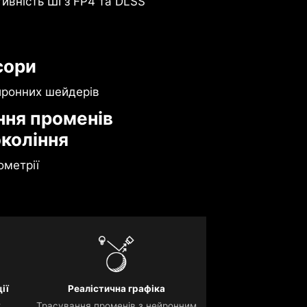
вність ШІ з FP4 та DLSS
сори
йронних шейдерів
ння променів
окоління
ометрії
ії
Реалістична графіка
x
Трасування променів з нейронним