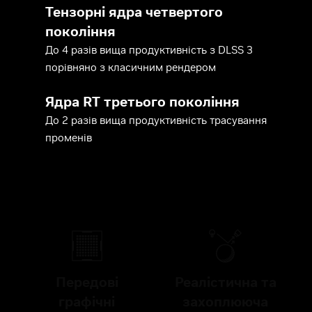
Тензорні ядра четвертого
покоління
До 4 разів вища продуктивність з DLSS 3
порівняно з класичним рендером
Ядра RT третього покоління
До 2 разів вища продуктивність трасування
променів
Передові
Реалістична та
графічні
захоплююча