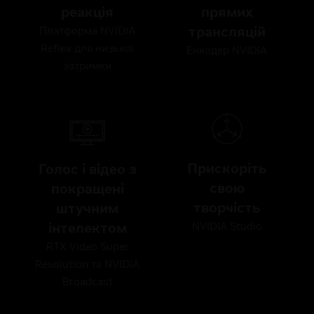
реакція
прямих
трансляцій
Платформа NVIDIA
Reflex для низької
Енкодер NVIDIA
затримки
Прискоріть
Голос і відео з
свою
покращені
творчість
штучним
інтелектом
NVIDIA Studio
RTX Video Super
Resolution та NVIDIA
Broadcast