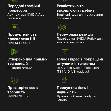
Передові графічні
Реалістична та
процесори
захоплююча графіка
Архітектура NVIDIA Ada
Виділені ядра для трасування
Lovelace
променів
Продуктивність,
Переможна реакція
прискорена ШІ
Платформа NVIDIA Reflex для
низької затримки
NVIDIA DLSS 3
Створено для прямих
Голос і відео з покращені
трансляцій
штучним інтелектом
Енкодер NVIDIA
RTX Video Super Resolution і
ПЗ NVIDIA Broadcast
Прискоріть свою
Продуктивність і
творчість
надійність
NVIDIA Studio
Драйвери Game Ready та
Studio