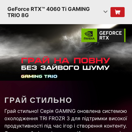
GeForce RTX™ 4060 Ti GAMING
TRIO 8G
Г
Р
А
Й
С
Т
И
Л
Ь
Н
О
Грай стильно! Серія GAMING оновлена системою
охолодження TRI FROZR 3 для підтримки високої
продуктивності під час ігор і створення контенту.