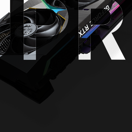
UPR
UPR
UPR
ційний 