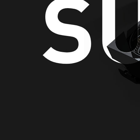
S
S
S
Револю