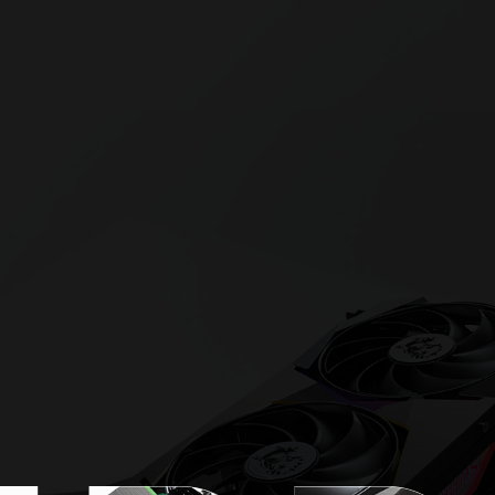
И 10 МІЛЬЙОН
ІСТЬ У КОЖН
ІСТЬ У КОЖН
НІСТЬ - ВСЕ
ОГЛИ ЗРОБИ
RIM - це потужність, що дарує незабутні вр
о найдрібніших деталей та здатність адапту
ерія відеокарт преміального класу увібрала
ний досвід спеціалістів MSI по створенню 
порука перемоги над будь-якими трудноща
улюблених ігор.
ми характеристиками пристроїв і втілює со
дизайнерську філософію компанії.