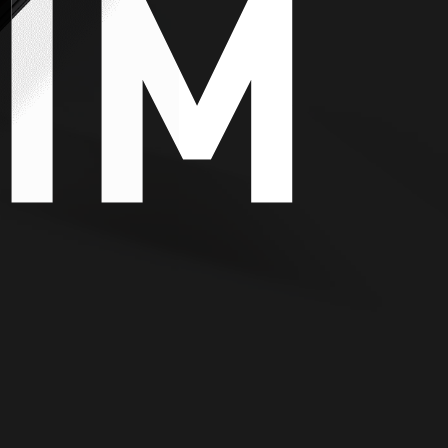
IM
IM
IM
геймінг