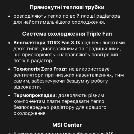
Прямокутні теплові трубки
розподіляють тепло по всій площі радіатора
для найоптимальнішого охолодження.
Система охолодження Triple Fan
Вентилятори TORX Fan 3.0:
наділені лопатями
двох типів: дисперсійними та традиційними,
що прискорюють і направляють повітряний
потік в радіатор.
Технологія Zero Frozr:
не використовує
вентилятори при низьких навантаженнях, тим
самим, забезпечуючи безшумну роботу
відеокарти.
Термопрокладки:
дозволяють різним
компонентам плати передавати тепло
безпосередньо радіатору для кращого
охолодження.
MSI Center
Ексклюзивне програмне забезпечення MSI