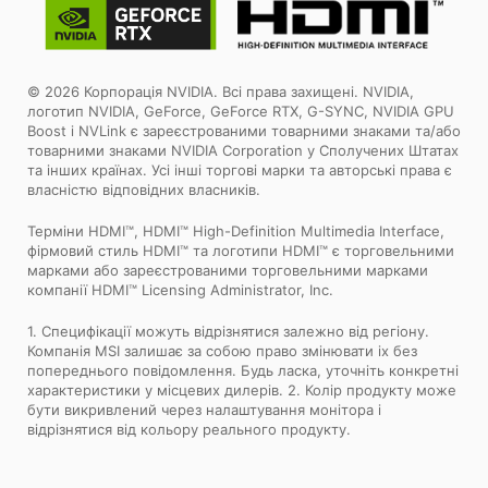
© 2026 Корпорація NVIDIA. Всі права захищені. NVIDIA,
логотип NVIDIA, GeForce, GeForce RTX, G-SYNC, NVIDIA GPU
Boost і NVLink є зареєстрованими товарними знаками та/або
товарними знаками NVIDIA Corporation у Сполучених Штатах
та інших країнах. Усі інші торгові марки та авторські права є
власністю відповідних власників.
Терміни HDMI™, HDMI™ High-Definition Multimedia Interface,
фірмовий стиль HDMI™ та логотипи HDMI™ є торговельними
марками або зареєстрованими торговельними марками
компанії HDMI™ Licensing Administrator, Inc.
1. Специфікації можуть відрізнятися залежно від регіону.
Компанія MSI залишає за собою право змінювати іх без
попереднього повідомлення. Будь ласка, уточніть конкретні
характеристики у місцевих дилерів. 2. Колір продукту може
бути викривлений через налаштування монітора і
відрізнятися від кольору реального продукту.