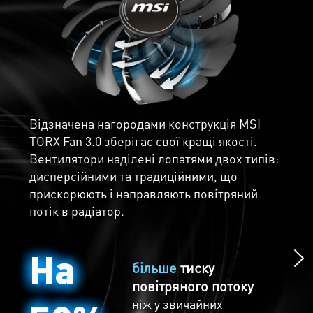
кращого охолодження.
Прямокутна форма теплових труб
максимально підвищує площу контакту з
Відзначена нагородами конструкція MSI
графічним чіпом і розподіляє тепло по всій
TORX Fan 3.0 зберігає свої кращі якості.
Насолоджуйтесь
площі радіатора.
Вентилятори наділені лопатями двох типів:
дисперсійними та традиційними, що
тишею
прискорюють і направляють повітряний
потік в радіатор.
Технологія Zero Frozr не використовує
вентилятори при низьких навантаженнях,
тим самим, забезпечуючи безшумну роботу
На
більше
тиску
відеокарти.
повітряного потоку
ніж у звичайних