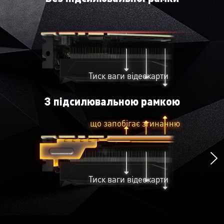
роботу.
навантаження на материнську плату.
Тиск ваги відеокарти
З підсилювальною рамкою
що запобігає згинанню
Тиск ваги відеокарти