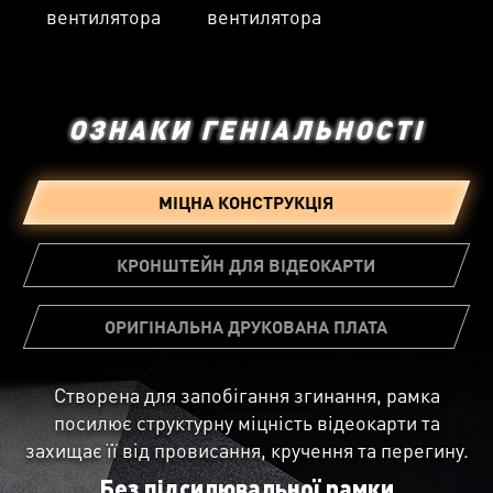
вентилятора
вентилятора
ОЗНАКИ ГЕНІАЛЬНОСТІ
МІЦНА КОНСТРУКЦІЯ
КРОНШТЕЙН ДЛЯ ВІДЕОКАРТИ
ОРИГІНАЛЬНА ДРУКОВАНА ПЛАТА
Cтворена для запобігання згинання, рамка
Не всі друковані плати однакові в роботі.
посилює структурну міцність відеокарти та
Спеціальна конструкція друкованої плати MSI
В комплекті з відеокартою йде
захищає її від провисання, кручення та перегину.
забезпечує більшу надійність та посилену
кронштейн, що встановлюються в
систему живлення, що забезпечує стабільну
Без підсилювальної рамки
корпус та зменшує механічне