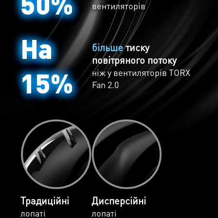
50%
вентиляторів
На
більше
тиску
повітряного потоку
15%
ніж у вентиляторів TORX
Fan 2.0
Традиційні
Дисперсійні
лопаті
лопаті