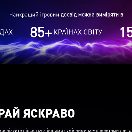
Найкращий ігровий
досвід можна виміряти в
85
+
1
ДАХ
КРАЇНАХ СВІТУ
РАЙ ЯСКРАВО
хронізуйте підсвітку з іншими сумісними компонентами для 