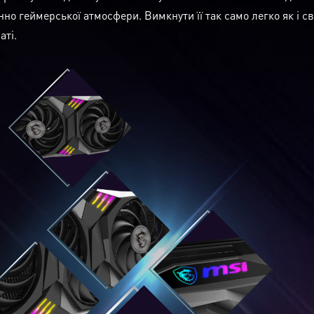
нно геймерської атмосфери. Вимкнути її так само легко як і св
аті.