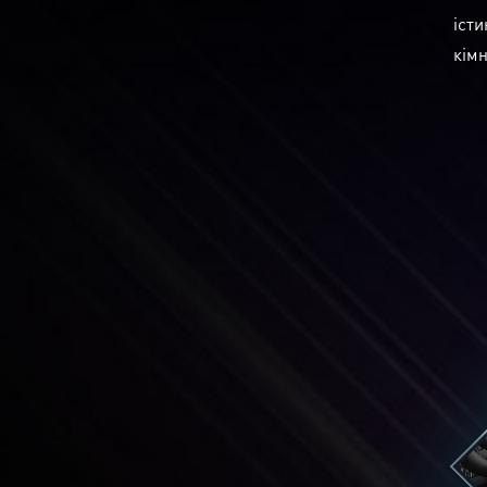
істи
кімн