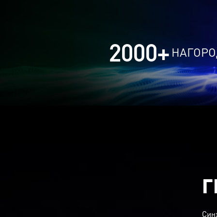
2000
+
НАГОРО
Г
Син