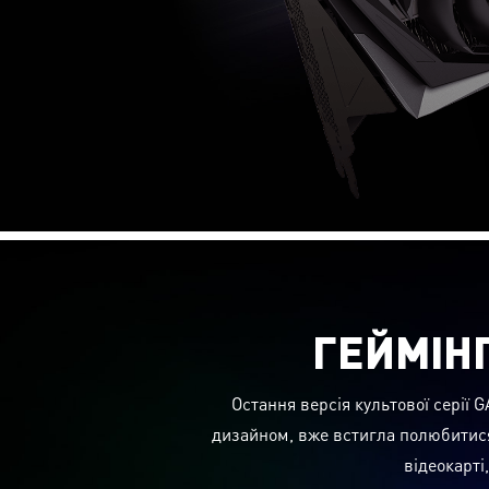
ГЕЙМІН
Остання версія культової серії
дизайном, вже встигла полюбитис
відеокарті