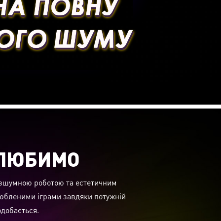
 ЛЮБИМО
безшумною роботою та естетичним
юбленими іграми завдяки потужній
одобається.