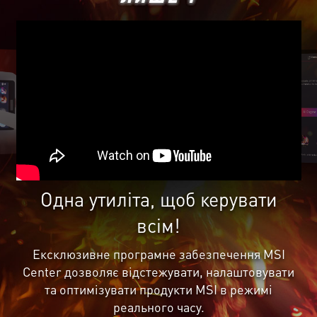
Одна утиліта, щоб керувати
всім!
Ексклюзивне програмне забезпечення MSI
Center дозволяє відстежувати, налаштовувати
та оптимізувати продукти MSI в режимі
реального часу.