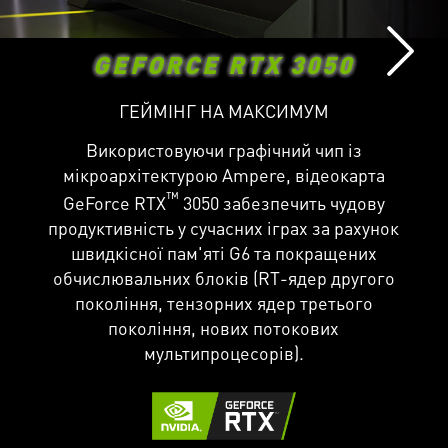
GEFORCE RTX 3050
ГЕЙМІНГ НА МАКСИМУМ
Використовуючи графічний чип із
мікроархітектурою Ampere, відеокарта
™
GeForce RTX
3050 забезпечить чудову
продуктивність у сучасних іграх за рахунок
швидкісної пам'яті G6 та покращених
обчислювальних блоків (RT-ядер другого
покоління, тензорних ядер третього
покоління, нових потокових
мультипроцесорів).