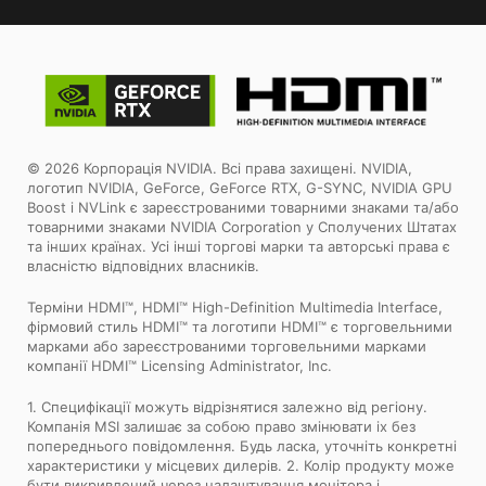
© 2026 Корпорація NVIDIA. Всі права захищені. NVIDIA,
логотип NVIDIA, GeForce, GeForce RTX, G-SYNC, NVIDIA GPU
Boost і NVLink є зареєстрованими товарними знаками та/або
товарними знаками NVIDIA Corporation у Сполучених Штатах
та інших країнах. Усі інші торгові марки та авторські права є
власністю відповідних власників.
Терміни HDMI™, HDMI™ High-Definition Multimedia Interface,
фірмовий стиль HDMI™ та логотипи HDMI™ є торговельними
марками або зареєстрованими торговельними марками
компанії HDMI™ Licensing Administrator, Inc.
1. Специфікації можуть відрізнятися залежно від регіону.
Компанія MSI залишає за собою право змінювати іх без
попереднього повідомлення. Будь ласка, уточніть конкретні
характеристики у місцевих дилерів. 2. Колір продукту може
бути викривлений через налаштування монітора і