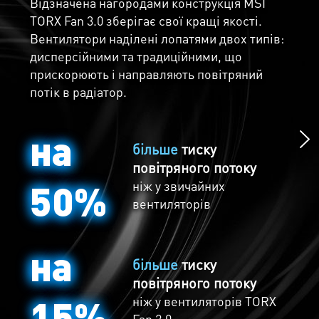
Відзначена нагородами конструкція MSI
TORX Fan 3.0 зберігає свої кращі якості.
Насолоджуйтесь
Вентилятори наділені лопатями двох типів:
дисперсійними та традиційними, що
тишею
прискорюють і направляють повітряний
потік в радіатор.
Технологія Zero Frozr не використовує
вентилятори при низьких навантаженнях,
тим самим, забезпечуючи безшумну роботу
на
більше
тиску
відеокарти.
повітряного потоку
50%
ніж у звичайних
вентиляторів
на
більше
тиску
повітряного потоку
15%
ніж
у вентиляторів TORX
Fan 2.0