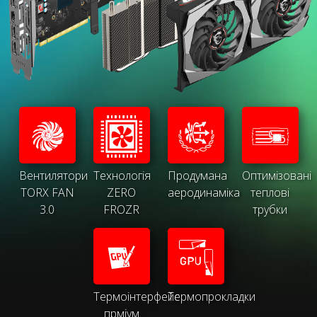
Вентилятори
Технологія
Продумана
Оптимізовані
TORX FAN
ZERO
аеродинаміка
теплові
3.0
FROZR
трубки
Термоінтерфейс
Термопрокладки
прміум