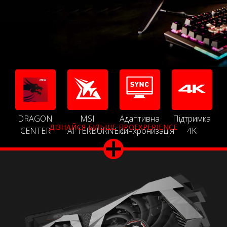
DRAGON
MSI
Адаптивна
Підтримка
ДІЗНАЙСЯ БІЛЬШЕ ПРОEXPERIENCE
CENTER
AFTERBURNER
синхронизація
4K