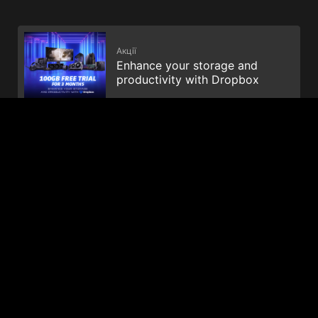
Акції
Enhance your storage and
productivity with Dropbox
© 2026 Корпорація NVIDIA. Всі права захищені. NVIDIA,
логотип NVIDIA, GeForce, GeForce GTX, G-SYNC, NVIDIA GPU
Boost і NVLink є зареєстрованими товарними знаками та/або
товарними знаками NVIDIA Corporation у США та інших
країнах. Усі інші торгові марки та авторські права є
власністю відповідних власників.