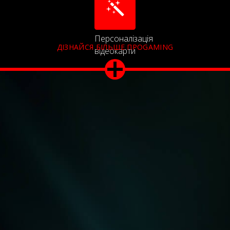
Персоналізація
ДІЗНАЙСЯ БІЛЬШЕ ПРОGAMING
відеокарти