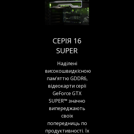
СЕРІЯ 16
SUPER
Наділені
високошвидкісною
пам'яттю GDDR6,
відеокарти серії
GeForce GTX
SUPER™ значно
випереджають
своїх
попередниць по
продуктивності. Їх