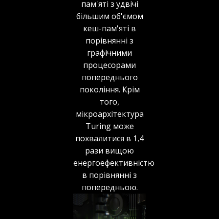
пам'яті з удвічі
більшим об'ємом
кеш-пам'яті в
порівнянні з
графічними
процесорами
попереднього
покоління. Крім
того,
мікроархітектура
Turing може
похвалитися в 1,4
рази вищою
енергоефективністю
в порівнянні з
попередньою.