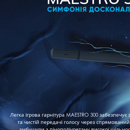
Легка ігрова гарнітура MAESTRO 300 забезпечу
та чистій передачі голосу через спрямований 
амбушури з пінополіуретану високої щільност