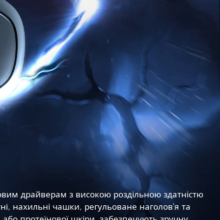
овим драйверам з високою роздільною здатністю
тні, нахильні чашки, регульоване наголов'я та
и або протеїнової шкіри, забезпечують зручну