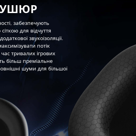
БУШЮР
ості, забезпечують
сіткою для відчуття
одаткової звукоізоляції.
максимізувати потік
 час тривалих ігрових
ють більш преміальне
 зовнішні шуми для більшої