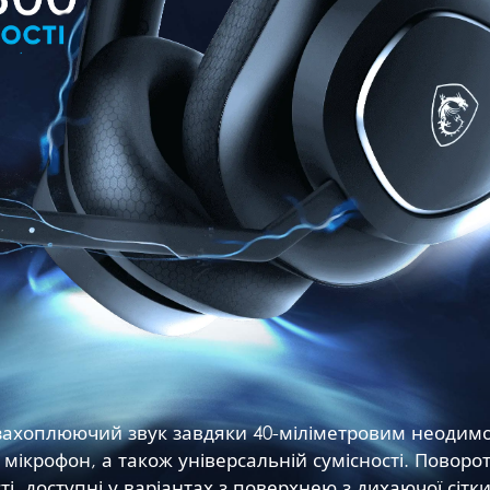
є захоплюючий звук завдяки 40-міліметровим неодим
мікрофон, а також універсальній сумісності. Поворо
і, доступні у варіантах з поверхнею з дихаючої сітк