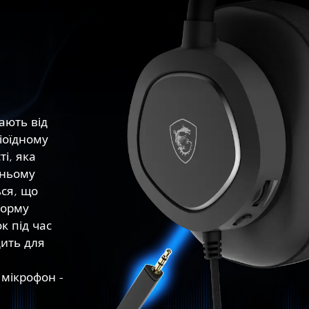
ають від
іоїдному
і, яка
шньому
ся, що
форму
к під час
дить для
 мікрофон -