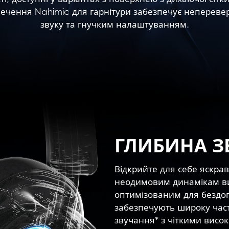
зпечення Nahimic для гарнітури забезпечує непере
звуку та гнучким налаштуванням.
ГЛИБИНА З
Відкрийте для себе яскра
неодимовим динамікам вис
оптимізованим для бездог
забезпечують широку част
звучання* з чіткими висо