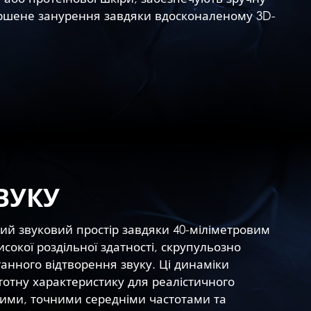
вершене занурення завдяки вдосконаленому 3D-
ВУКУ
вий звуковий простір завдяки 40-міліметровим
окої роздільної здатності, скрупульозно
анного відтворення звуку. Ці динаміки
отну характеристику для реалістичного
кими, точними середніми частотами та