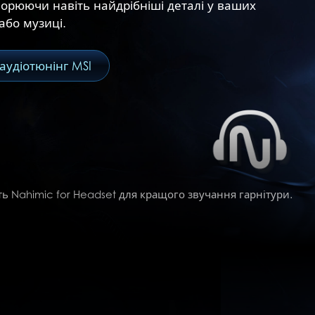
орюючи навіть найдрібніші деталі у ваших
або музиці.
аудіотюнінг MSI
іть Nahimic for Headset для кращого звучання гарнітури.