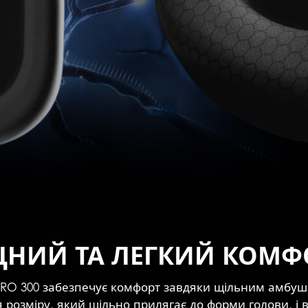
ЦНИЙ ТА ЛЕГКИЙ КОМФ
STRO 300 забезпечує комфорт завдяки щільним амбуш
розміру, який щільно прилягає до форми голови, і вс