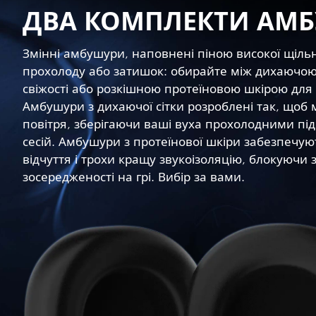
ДВА КОМПЛЕКТИ АМ
Змінні амбушури, наповнені піною високої щільн
прохолоду або затишок: обирайте між дихаючою 
свіжості або розкішною протеїновою шкірою для д
Амбушури з дихаючої сітки розроблені так, щоб 
повітря, зберігаючи ваші вуха прохолодними під
сесій. Амбушури з протеїнової шкіри забезпечу
відчуття і трохи кращу звукоізоляцію, блокуючи
зосередженості на грі. Вибір за вами.