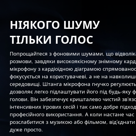
НІЯКОГО ШУМУ
ТІЛЬКИ ГОЛОС
Попрощайтеся з фоновими шумами, що відволік
розмови, завдяки високоякісному знімному кард
мікрофону з кардіоїдною діаграмою спрямованост
фокусується на користувачеві, а не на навколи
середовищі. Штанга мікрофона гнучко регулюєть
дозволяє легко підлаштувати його під будь-яку 
голови. Він забезпечує кришталево чистий зв'язо
інтенсивних ігрових сесій і так само добре підхо
професійного використання. А коли настане час
розслабитися з музикою або фільмом, від'єднати
дуже просто.