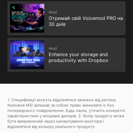
Акції
Отримай свій Voicemod PRO на
30 днів
Акції
Enhance your storage and
productivity with Dropbox
1. Специфікації можуть відрізнятися залежно від регіону.
Компанія MSI залишає за собою право змінювати іх без
попереднього повідомлення. Будь ласка, уточніть конкретні
характеристики у місцевих дилерів. 2. Колір продукту може
бути викривлений через налаштування монітора і
відрізнятися від кольору реального продукту.