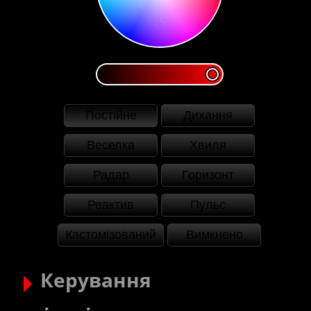
Постійне
Дихання
Веселка
Хвиля
Радар
Горизонт
Реактив
Пульс
Кастомізований
Вимкнено
Керування