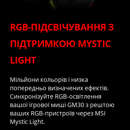
RGB-ПІДСВІЧУВАННЯ З
ПІДТРИМКОЮ MYSTIC
LIGHT
Мільйони кольорів і низка
попередньо визначених ефектів.
Синхронізуйте RGB-освітлення
вашої ігрової миші GM30 з рештою
ваших RGB-пристроїв через MSI
Mystic Light.