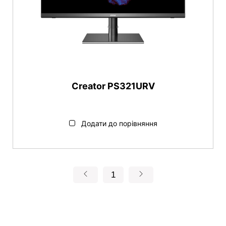
Співвідношення сторін
16:9
Відеовиходи
Creator PS321URV
DispalyPort
HDMI™
USB Type C
Додати до порівняння
USB Type B
Діагональ
1
32"
Роздільна здатність
3840x2160 (UHD)