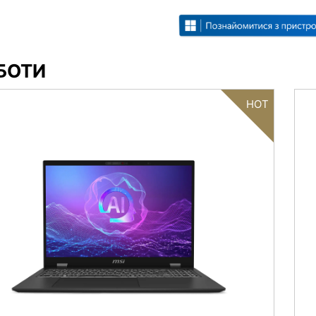
ОБОТИ
HOT
Filter
{{thistitle1[key] || title[key]}}
{{item}}
Clear All