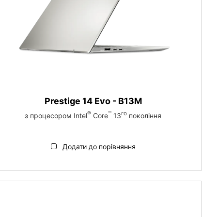
Prestige 14 Evo - B13M
®
™
го
з процесором Intel
Core
13
покоління
Додати до порівняння