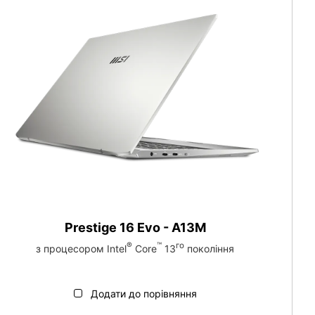
Prestige 16 Evo - A13M
®
™
го
з процесором Intel
Core
13
покоління
Додати до порівняння