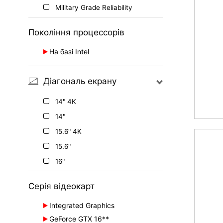
Military Grade Reliability
Покоління процессорів
На базі Intel
th
13
Gen.
Діагональ екрану
H Series
Series 2
14" 4K
14"
15.6" 4K
15.6"
16"
Серія відеокарт
Integrated Graphics
GeForce GTX 16**
®
Intel
Arc™ Graphics