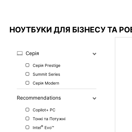
Результати порівняння
НОУТБУКИ ДЛЯ БІЗНЕСУ ТА Р
*
Відмінності позначено червоним
Серія
Серія Prestige
{{feature}}
Summit Series
Серія Modern
Recommendations
Copilot+ PC
Тонкі та Потужні
®
Intel
Evo™