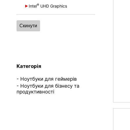
®
®
Intel
UHD Graphics
GeForce
GTX 1650 Ti
®
®
Intel
Iris
Xe Graphics
Скинути
Категорія
Ноутбуки для геймерів
Ноутбуки для бізнесу та
продуктивності